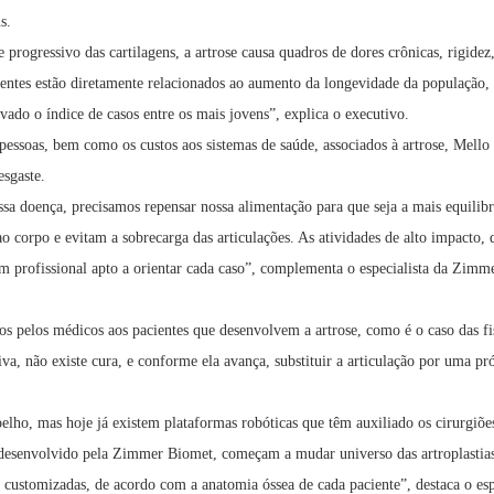
s.
progressivo das cartilagens, a artrose causa quadros de dores crônicas, rigide
entes estão diretamente relacionados ao aumento da longevidade da população, 
vado o índice de casos entre os mais jovens”, explica o executivo.
s pessoas, bem como os custos aos sistemas de saúde, associados à artrose, Mello
esgaste.
a doença, precisamos repensar nossa alimentação para que seja a mais equilibrad
 corpo e evitam a sobrecarga das articulações. As atividades de alto impacto,
 profissional apto a orientar cada caso”, complementa o especialista da Zimm
 pelos médicos aos pacientes que desenvolvem a artrose, como é o caso das fis
va, não existe cura, e conforme ela avança, substituir a articulação por uma p
oelho, mas hoje já existem plataformas robóticas que têm auxiliado os cirurgiõ
nvolvido pela Zimmer Biomet, começam a mudar universo das artroplastias de 
 customizadas, de acordo com a anatomia óssea de cada paciente”, destaca o espe