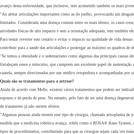
avanço dessa enfermidade, que inclusive, tem acometido também os mais joven
“Ao afetar articulações importantes como as do joelho, provocando um desgaste 
limitados. Considerada uma doença comum entre os mais idosos, os casos cresc
atividades físicas de alto impacto e sem a orientação adequada, tem também ele
Para tentar reverter este cenário e evitar o impacto na qualidade de vida dessa
contribuir para a saúde das articulações e postergar ao máximo os quadros de d
“Se temos a obesidade e o sedentarismo como algumas das principais causas dess
fortaleçam ossos e músculos, que cumprem um excelente papel de sustentação ao
cautela, sempre direcionadas por um médico ortopedista e acompanhadas por um
Quais são os tratamentos para a artrose?
Ainda de acordo com Mello, existem vários tratamentos que podem ser indicados
repouso e da perda de peso. No entanto, pelo fato de ser uma doença degenerati
de tratamento já não surtem efeitos.
“Algumas pessoas ainda temem esse tipo de cirurgia, chamada artroplastia de j
medida que a medicina robótica avança, robôs como o ROSA® Knee System, dese
tipos de procedimentos, contribuindo para que as cirurgias sejam cada vez mais