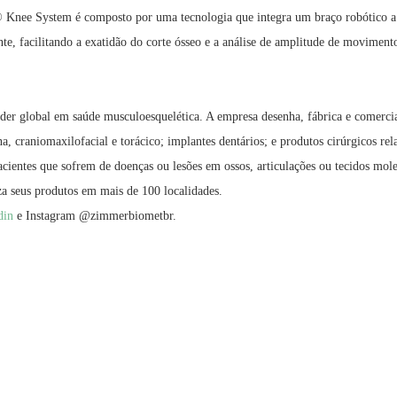
Knee System é composto por uma tecnologia que integra um braço robótico a 
e, facilitando a exatidão do corte ósseo e a análise de amplitude de movimento 
 global em saúde musculoesquelética. A empresa desenha, fábrica e comerciali
una, craniomaxilofacial e torácico; implantes dentários; e produtos cirúrgicos
acientes que sofrem de doenças ou lesões em ossos, articulações ou tecidos mol
a seus produtos em mais de 100 localidades.
din
e Instagram @zimmerbiometbr.