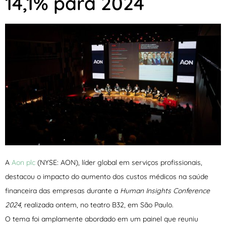
14,1% para 2024
A
Aon plc
(NYSE: AON), líder global em serviços profissionais,
destacou o impacto do aumento dos custos médicos na saúde
financeira das empresas durante a
Human Insights Conference
2024
, realizada ontem, no teatro B32, em São Paulo.
O tema foi amplamente abordado em um painel que reuniu