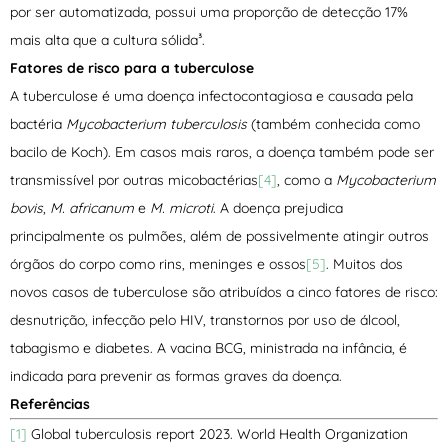
por ser automatizada, possui uma proporção de detecção 17%
mais alta que a cultura sólida³.
Fatores de risco para a tuberculose
A tuberculose é uma doença infectocontagiosa e causada pela
bactéria
Mycobacterium tuberculosis
(também conhecida como
bacilo de Koch). Em casos mais raros, a doença também pode ser
transmissível por outras micobactérias
[4]
, como a
Mycobacterium
bovis
,
M. africanum
e
M. microti
. A doença prejudica
principalmente os pulmões, além de possivelmente atingir outros
órgãos do corpo como rins, meninges e ossos
[5]
. Muitos dos
novos casos de tuberculose são atribuídos a cinco fatores de risco:
desnutrição, infecção pelo HIV, transtornos por uso de álcool,
tabagismo e diabetes. A vacina BCG, ministrada na infância, é
indicada para prevenir as formas graves da doença.
Referências
[1]
Global tuberculosis report 2023. World Health Organization