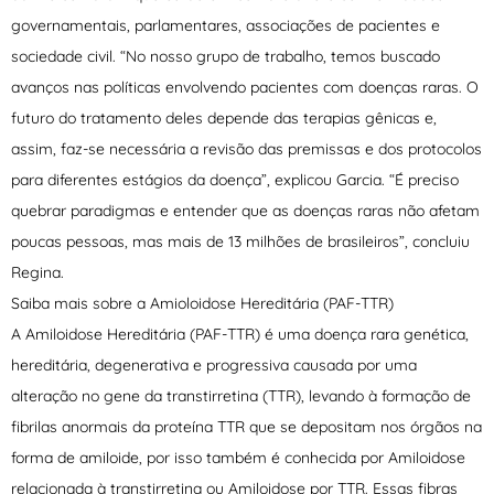
governamentais, parlamentares, associações de pacientes e
sociedade civil. “No nosso grupo de trabalho, temos buscado
avanços nas políticas envolvendo pacientes com doenças raras. O
futuro do tratamento deles depende das terapias gênicas e,
assim, faz-se necessária a revisão das premissas e dos protocolos
para diferentes estágios da doença”, explicou Garcia. “É preciso
quebrar paradigmas e entender que as doenças raras não afetam
poucas pessoas, mas mais de 13 milhões de brasileiros”, concluiu
Regina.
Saiba mais sobre a Amioloidose Hereditária (PAF-TTR)
A Amiloidose Hereditária (PAF-TTR) é uma doença rara genética,
hereditária, degenerativa e progressiva causada por uma
alteração no gene da transtirretina (TTR), levando à formação de
fibrilas anormais da proteína TTR que se depositam nos órgãos na
forma de amiloide, por isso também é conhecida por Amiloidose
relacionada à transtirretina ou Amiloidose por TTR. Essas fibras