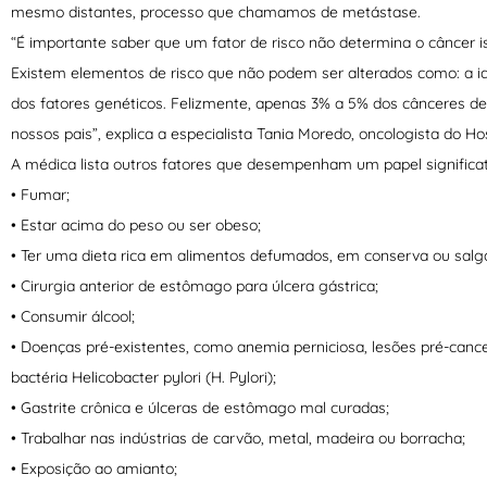
mesmo distantes, processo que chamamos de metástase.
“É importante saber que um fator de risco não determina o câncer
Existem elementos de risco que não podem ser alterados como: a i
dos fatores genéticos. Felizmente, apenas 3% a 5% dos cânceres d
nossos pais”, explica a especialista Tania Moredo, oncologista do Hos
A médica lista outros fatores que desempenham um papel significa
• Fumar;
• Estar acima do peso ou ser obeso;
• Ter uma dieta rica em alimentos defumados, em conserva ou salg
• Cirurgia anterior de estômago para úlcera gástrica;
• Consumir álcool;
• Doenças pré-existentes, como anemia perniciosa, lesões pré-cancer
bactéria Helicobacter pylori (H. Pylori);
• Gastrite crônica e úlceras de estômago mal curadas;
• Trabalhar nas indústrias de carvão, metal, madeira ou borracha;
• Exposição ao amianto;