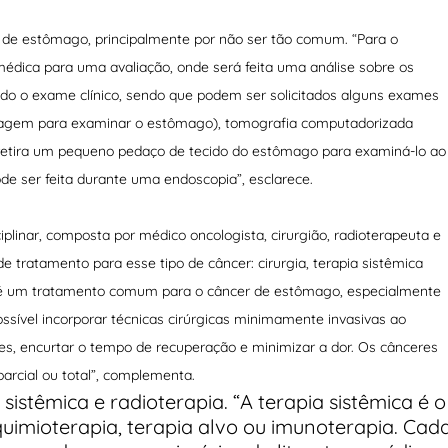
de estômago, principalmente por não ser tão comum. “Para o
médica para uma avaliação, onde será feita uma análise sobre os
izado o exame clínico, sendo que podem ser solicitados alguns exames
magem para examinar o estômago), tomografia computadorizada
 retira um pequeno pedaço de tecido do estômago para examiná-lo ao
de ser feita durante uma endoscopia”, esclarece.
linar, composta por médico oncologista, cirurgião, radioterapeuta e
 tratamento para esse tipo de câncer: cirurgia, terapia sistêmica
ém é um tratamento comum para o câncer de estômago, especialmente
ossível incorporar técnicas cirúrgicas minimamente invasivas ao
ões, encurtar o tempo de recuperação e minimizar a dor. Os cânceres
rcial ou total”, complementa.
istêmica e radioterapia. “A terapia sistêmica é o
uimioterapia, terapia alvo ou imunoterapia. Cad