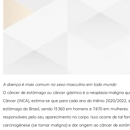
A doença é mais comum no sexo masculino em todo mundo
O câncer de estômago ou câncer gástrico é a neoplasia maligna qu
Câncer (INCA), estima-se que para cada ano do triênio 2020/2022, 
estômago do Brasil, sendo 13.360 em homens e 7.870 em mulheres. A
responsáveis pelo seu aparecimento no corpo. Isso ocorre de tal f
carcinogênese (se tornar maligna) e dar origem ao câncer de estôm