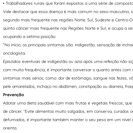
• Trabalhadores rurais que foram expostos a uma série de composto
Vale destacar que essa doença é mais comum no sexo masculino, s
segundo mais frequente nas regiões Norte, Sul, Sudeste e Centro-O
quinto câncer mais frequente nas Regiões Norte e Sul, e ocupa a s
ocupando a sétima posição.
“No início, os principais sintomas são: indigestão, sensação de incha
oncologista.
Episódios eventuais de indigestão ou azia após uma refeição não s
com muita frequência, é importante conversar o quanto antes com 
sintomas mais sérios, como: dor de estômago, sangue nas fezes, vôm
pele amarelados, inchaço no abdômen, constipação ou diarreia, fraq
Prevenção
Adotar uma dieta saudável com mais frutas e vegetais frescos, que s
de câncer. “Evite alimentos muito salgados, em conserva, curados
defumados, é importante também manter o seu peso em um nível sau
orienta.