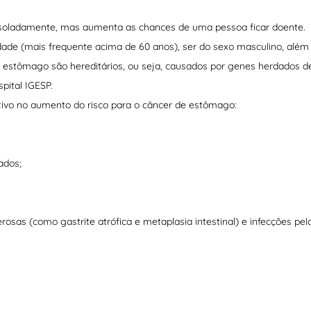
 isoladamente, mas aumenta as chances de uma pessoa ficar doente.
dade (mais frequente acima de 60 anos), ser do sexo masculino, além
e estômago são hereditários, ou seja, causados por genes herdados d
pital IGESP.
tivo no aumento do risco para o câncer de estômago:
ados;
osas (como gastrite atrófica e metaplasia intestinal) e infecções pel