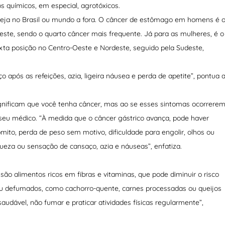
s químicos, em especial, agrotóxicos.
eja no Brasil ou mundo a fora. O câncer de estômago em homens é 
este, sendo o quarto câncer mais frequente. Já para as mulheres, é o
exta posição no Centro-Oeste e Nordeste, seguido pela Sudeste,
ço após as refeições, azia, ligeira náusea e perda de apetite”, pontua 
ignificam que você tenha câncer, mas ao se esses sintomas ocorrere
seu médico. “À medida que o câncer gástrico avança, pode haver
ito, perda de peso sem motivo, dificuldade para engolir, olhos ou
ueza ou sensação de cansaço, azia e náuseas”, enfatiza.
ão alimentos ricos em fibras e vitaminas, que pode diminuir o risco
 ou defumados, como cachorro-quente, carnes processadas ou queijos
dável, não fumar e praticar atividades físicas regularmente”,