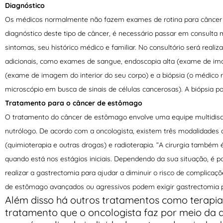
Diagnóstico
Os médicos normalmente não fazem exames de rotina para câncer 
diagnóstico deste tipo de câncer, é necessário passar em consulta 
sintomas, seu histórico médico e familiar. No consultório será real
adicionais, como exames de sangue, endoscopia alta (exame de i
(exame de imagem do interior do seu corpo) e a biópsia (o médico
microscópio em busca de sinais de células cancerosas). A biópsia po
Tratamento para o câncer de estômago
O tratamento do câncer de estômago envolve uma equipe multidiscip
nutrólogo. De acordo com a oncologista, existem três modalidades de
(quimioterapia e outras drogas) e radioterapia. “A cirurgia tamb
quando está nos estágios iniciais. Dependendo da sua situação, é p
realizar a gastrectomia para ajudar a diminuir o risco de complicaç
de estômago avançados ou agressivos podem exigir gastrectomia pa
Além disso há outros tratamentos como terapia s
tratamento que o oncologista faz por meio da q