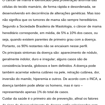
O câncer de mama é identificado pela proliferação anormal das
células do tecido mamário, de forma rápida e desordenada, se
desenvolvendo em decorrência de alterações genéticas. Mas isso
não significa que os tumores de mama são sempre hereditários.
Segundo a Sociedade Brasileira de Mastologia, o câncer de mama
hereditário corresponde, em média, de 5% a 10% dos casos, ou
seja, quando existem parentes de primeiro grau com a doença.
Portanto, os 90% restantes não se encaixam nesse perfil.
Os principais sintomas da doença são: aparecimento de nódulo,
geralmente indolor, duro e irregular; alguns casos são de
consistência branda, globosos e bem definidos. A doença pode
também acarretar edema cutâneo na pele, retração cutânea, dor,
inversão do mamilo, hiperemia e outros. De acordo com o INCA, a
doença também pode afetar os homens, mas é raro –
representando apenas 1% do total de casos.
Cuidar da saúde é o primeiro ato de prevenção, afinal os fatores