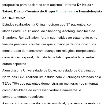
terapêutica para pacientes com autismo”, informa
Dr. Nelson
Tatsui, Diretor-Técnico do Grupo
C
r
i
o
g
ê
n
e
s
i
s
e Hematologista
do HC-FMUSP
Estudos realizados na China mostram que 37 pacientes, com
idades entre 3 e 12 anos, do Shandong Jiaotong Hospital e do
Shandong Rehabilitation, foram submetidos ao tratamento e, no
final da pesquisa, concluiu-se que a maior parte dos indivíduos
monitorados demonstraram avanço em relações interpessoais,
consciência corporal, dificuldade de fala, hiperatividade, entre
outros aspectos.
Além disso, a Universidade de Duke, no estado de Carolina do
Norte nos EUA, realizou um estudo com 25 crianças afetadas pelo
TEA e 70% dos pacientes demonstraram melhoras nos sintomas
como dificuldade de expressão verbal e não-verbal e
comportamentos repetitivos.
Assim como o sangue do cordão umbilical, que vem apresentando