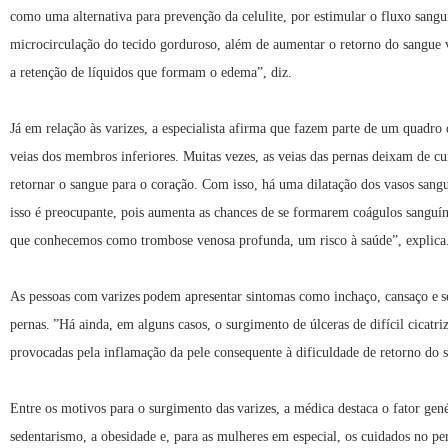
como uma alternativa para prevenção da celulite, por estimular o fluxo sangu
microcirculação do tecido gorduroso, além de aumentar o retorno do sangue 
a retenção de líquidos que formam o edema”, diz.
Já em relação às varizes, a especialista afirma que fazem parte de um quadro 
veias dos membros inferiores. Muitas vezes, as veias das pernas deixam de c
retornar o sangue para o coração. Com isso, há uma dilatação dos vasos sangu
isso é preocupante, pois aumenta as chances de se formarem coágulos sanguín
que conhecemos como trombose venosa profunda, um risco à saúde”, explica
As pessoas com varizes podem apresentar sintomas como inchaço, cansaço e s
pernas. ”Há ainda, em alguns casos, o surgimento de úlceras de difícil cicatri
provocadas pela inflamação da pele consequente à dificuldade de retorno do 
Entre os motivos para o surgimento das varizes, a médica destaca o fator gené
sedentarismo, a obesidade e, para as mulheres em especial, os cuidados no pe