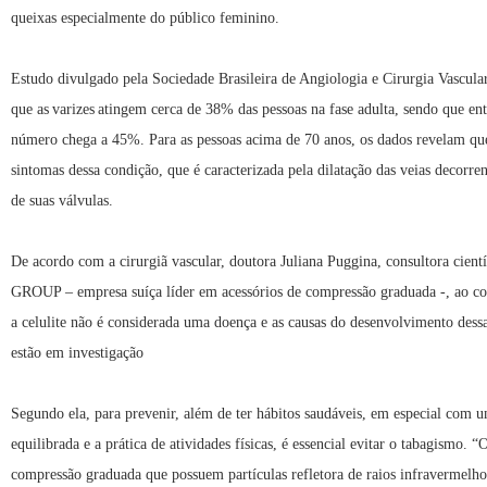
queixas especialmente do público feminino.
Estudo divulgado pela Sociedade Brasileira de Angiologia e Cirurgia Vascu
que as varizes atingem cerca de 38% das pessoas na fase adulta, sendo que ent
número chega a 45%. Para as pessoas acima de 70 anos, os dados revelam q
sintomas dessa condição, que é caracterizada pela dilatação das veias decorren
de suas válvulas.
De acordo com a cirurgiã vascular, doutora Juliana Puggina, consultora cien
GROUP – empresa suíça líder em acessórios de compressão graduada -, ao con
a celulite não é considerada uma doença e as causas do desenvolvimento dess
estão em investigação
Segundo ela, para prevenir, além de ter hábitos saudáveis, em especial com 
equilibrada e a prática de atividades físicas, é essencial evitar o tabagismo. 
compressão graduada que possuem partículas refletora de raios infravermelho