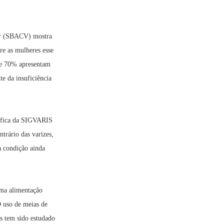
lar (SBACV) mostra
re as mulheres esse
ue 70% apresentam
te da insuficiência
tífica da SIGVARIS
trário das varizes,
a condição ainda
uma alimentação
“O uso de meias de
s tem sido estudado