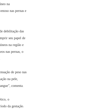
íneo na
venoso nas pernas e
de debilitação das
umprir seu papel de
íneos na região e
eos nas pernas, o
.
ensação de peso nas
zação na pele,
sangue”, comenta.
tico, o
ríodo da gestação.