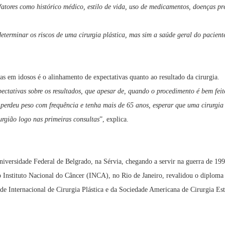
 fatores como histórico médico, estilo de vida, uso de medicamentos, doenças pr
determinar os riscos de uma cirurgia plástica, mas sim a saúde geral do pacient
cas em idosos é o alinhamento de expectativas quanto ao resultado da cirurgia.
xpectativas sobre os resultados, que apesar de, quando o procedimento é bem fe
e perdeu peso com frequência e tenha mais de 65 anos, esperar que uma cirurgi
rurgião logo nas primeiras consultas
”, explica.
versidade Federal de Belgrado, na Sérvia, chegando a servir na guerra de 1999
do Instituto Nacional do Câncer (INCA), no Rio de Janeiro, revalidou o diplo
de Internacional de Cirurgia Plástica e da Sociedade Americana de Cirurgia Est