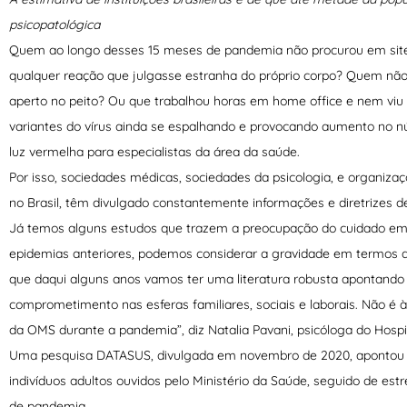
psicopatológica
Quem ao longo desses 15 meses de pandemia não procurou em sites
qualquer reação que julgasse estranha do próprio corpo? Quem não
aperto no peito? Ou que trabalhou horas em home office e nem viu
variantes do vírus ainda se espalhando e provocando aumento no
luz vermelha para especialistas da área da saúde.
Por isso, sociedades médicas, sociedades da psicologia, e organiz
no Brasil, têm divulgado constantemente informações e diretrizes d
Já temos alguns estudos que trazem a preocupação do cuidado em s
epidemias anteriores, podemos considerar a gravidade em termos de
que daqui alguns anos vamos ter uma literatura robusta apontand
comprometimento nas esferas familiares, sociais e laborais. Não é 
da OMS durante a pandemia”, diz Natalia Pavani, psicóloga do Hosp
Uma pesquisa DATASUS, divulgada em novembro de 2020, apontou qu
indivíduos adultos ouvidos pelo Ministério da Saúde, seguido de est
de pandemia.