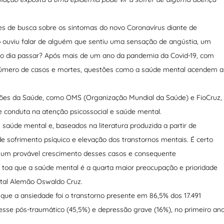
 de busca sobre os sintomas do novo Coronavírus diante de
 ouviu falar de alguém que sentiu uma sensação de angústia, um
 o dia passar? Após mais de um ano da pandemia da Covid-19, com
 número de casos e mortes, questões como a saúde mental acendem a
ações da Saúde, como OMS (Organização Mundial da Saúde) e FioCruz,
e conduta na atenção psicossocial e saúde mental.
aúde mental e, baseados na literatura produzida a partir de
 sofrimento psíquico e elevação dos transtornos mentais. É certo
o um provável crescimento desses casos e consequente
à toa que a saúde mental é a quarta maior preocupação e prioridade
ital Alemão Oswaldo Cruz.
e a ansiedade foi o transtorno presente em 86,5% dos 17.491
resse pós-traumático (45,5%) e depressão grave (16%), no primeiro an