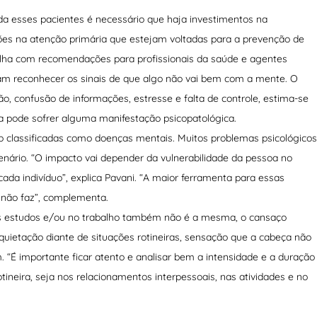
da esses pacientes é necessário que haja investimentos na
nções na atenção primária que estejam voltadas para a prevenção de
tilha com recomendações para profissionais da saúde e agentes
am reconhecer os sinais de que algo não vai bem com a mente. O
ão, confusão de informações, estresse e falta de controle, estima-se
 pode sofrer alguma manifestação psicopatológica.
 classificadas como doenças mentais. Muitos problemas psicológicos
ário. “O impacto vai depender da vulnerabilidade da pessoa no
a indivíduo”, explica Pavani. “A maior ferramenta para essas
 não faz”, complementa.
os estudos e/ou no trabalho também não é a mesma, o cansaço
nquietação diante de situações rotineiras, sensação que a cabeça não
 “É importante ficar atento e analisar bem a intensidade e a duração
tineira, seja nos relacionamentos interpessoais, nas atividades e no