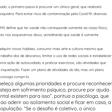
, o primeiro passo é procurar um clínico geral, que realizará
uiatra. Para evitar risco de contaminação pela Covid-19, diversas
OMS define que ter saúde não corresponde somente ao corpo físico,
vezes nos esquecemos disso, acreditando que saúde é somente
 adquirir novos hobbies, consumir mais arte e cultura mesmo que
trabalho dos de descanso, limitar o uso de redes sociais e estabelecer
uma ação de autocuidado, e praticar exercícios, são atividades que
u a inquietação. Fazer um plano de atividades do dia, mas um plano
 consiga cumpri-lo.
beleça algumas prioridades e procure reconhece
steja em sofrimento psíquico, procure por ajuda
ntal existem para isso”, pontua a psicóloga, que
ao aderir ao isolamento social e ficar em casa, a
ulação. “Se o desafio é coletivo, o único