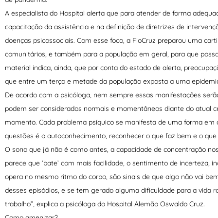
A especialista do Hospital alerta que para atender de forma adequa
capacitação da assistência e na definição de diretrizes de interve
doenças psicossociais. Com esse foco, a FioCruz preparou uma car
comunitários, e também para a população em geral, para que poss
material indica, ainda, que por conta do estado de alerta, preocupaç
que entre um terço e metade da população exposta a uma epidemia
De acordo com a psicóloga, nem sempre essas manifestações serão
podem ser considerados normais e momentâneos diante do atual cen
momento. Cada problema psíquico se manifesta de uma forma em cad
questões é o autoconhecimento, reconhecer o que faz bem e o que
O sono que já não é como antes, a capacidade de concentração n
parece que ‘bate’ com mais facilidade, o sentimento de incerteza, i
opera no mesmo ritmo do corpo, são sinais de que algo não vai bem.
desses episódios, e se tem gerado alguma dificuldade para a vida ro
trabalho”, explica a psicóloga do Hospital Alemão Oswaldo Cruz.
Como amenizar?