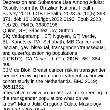
Depression and Substance Use Among Adults:
Results from the Brazilian National Health
Survey 2019. LGBT Health. 2023 Jul;10(5):363-
371. doi: 10.1089/lgbt.2022.0193. Epub 2023
Feb 20. PMID: 36809196.
Quinn, GP; Sánchez, JA; Sutton,
SK; Vadaparampil, ST; Nguyen, GT; Verde,
BL; Kanetsky, PA; Schabath, MB Cancer and
lesbian, gay, bisexual, transgender/transsexual,
and queer/questioning populations
(LGBTQ).
CA Câncer J. Clin.
2015
,
65
, 384–
400
CJM de Blok. Breast cancer risk in transgender
people receiving hormone treatment: nationwide
cohort study in the Netherlands. BMJ 2019;
365:l1652
Integrative review on breast cancer screening in
the transgender population: what do we
know? Maria Julia Gregorio Calas, Mastology
2022;32:e20210051