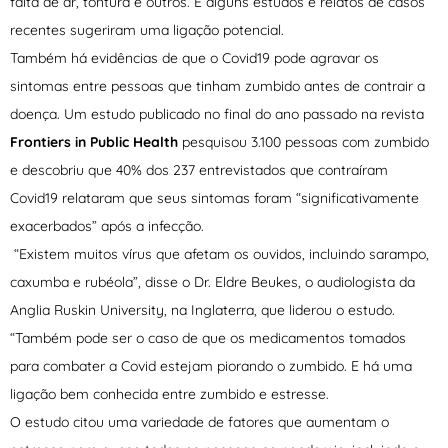
falta de ar, tontura e outros. E alguns estudos e relatos de casos
recentes sugeriram uma ligação potencial.
Também há evidências de que o Covid19 pode agravar os
sintomas entre pessoas que tinham zumbido antes de contrair a
doença. Um estudo publicado no final do ano passado na revista
Frontiers in Public Health
pesquisou 3.100 pessoas com zumbido
e descobriu que 40% dos 237 entrevistados que contraíram
Covid19 relataram que seus sintomas foram “significativamente
exacerbados” após a infecção.
“Existem muitos vírus que afetam os ouvidos, incluindo sarampo,
caxumba e rubéola”, disse o Dr. Eldre Beukes, o audiologista da
Anglia Ruskin University, na Inglaterra, que liderou o estudo.
“Também pode ser o caso de que os medicamentos tomados
para combater a Covid estejam piorando o zumbido. E há uma
ligação bem conhecida entre zumbido e estresse.
O estudo citou uma variedade de fatores que aumentam o