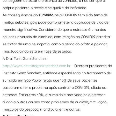
conseguem detectar a presença do zumbido, a não ser que o
próprio paciente o revele e se queixe do incômodo.
As consequências do
zumbido
pela COVID19 tem sido tema de
muitos debates, pois pode comprometer a qualidade de vida de
maneira significativa. Considerando que o estresse é uma das
causas universais de zumbido, com relação ao COVID19 acredita-
se tratar de uma neuropatia, como a perda do olfato e paladar,
mas tudo ainda está em fase de estudos.
A Dra. Tanit Ganz Sanchez
http://www.institutoganzsanchez.com.br
– Diretora-presidente do
Instituto Ganz Sanchez, entidade especializada no tratamento de
zumbido em São Paulo, relata que 15% de seus pacientes
passaram a ter o problema após contrair o COVID19, aliado ao
estresse. Em outros 40%, o zumbido é motivado pelo estresse
aliado a outras causas como problemas de audição, circulação,
músculos do pescoço, mandíbula, entre outros.