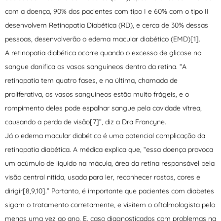
com a doença, 90% dos pacientes com tipo I e 60% com o tipo II
desenvolvem Retinopatia Diabética (RD), e cerca de 30% dessas
pessoas, desenvolverão o edema macular diabético (EMD)[1].
A retinopatia diabética ocorre quando o excesso de glicose no
sangue danifica os vasos sanguíneos dentro da retina. “A
retinopatia tem quatro fases, e na última, chamada de
proliferativa, os vasos sanguíneos estão muito frágeis, e o
rompimento deles pode espalhar sangue pela cavidade vítrea,
causando a perda de visão[7]”, diz a Dra Francyne.
Já o edema macular diabético é uma potencial complicação da
retinopatia diabética. A médica explica que, “essa doença provoca
um acúmulo de líquido na mácula, área da retina responsável pela
visão central nítida, usada para ler, reconhecer rostos, cores e
dirigir[8,9,10].” Portanto, é importante que pacientes com diabetes
sigam o tratamento corretamente, e visitem o oftalmologista pelo
menos uma vez ao ano. E, caso diagnosticados com problemas na