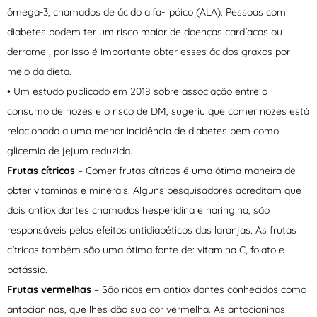
ômega-3, chamados de ácido alfa-lipóico (ALA). Pessoas com
diabetes podem ter um risco maior de doenças cardíacas ou
derrame , por isso é importante obter esses ácidos graxos por
meio da dieta.
• Um estudo publicado em 2018 sobre associação entre o
consumo de nozes e o risco de DM, sugeriu que comer nozes está
relacionado a uma menor incidência de diabetes bem como
glicemia de jejum reduzida.
Frutas cítricas
– Comer frutas cítricas é uma ótima maneira de
obter vitaminas e minerais. Alguns pesquisadores acreditam que
dois antioxidantes chamados hesperidina e naringina, são
responsáveis pelos efeitos antidiabéticos das laranjas. As frutas
cítricas também são uma ótima fonte de: vitamina C, folato e
potássio.
Frutas vermelhas
– São ricas em antioxidantes conhecidos como
antocianinas, que lhes dão sua cor vermelha. As antocianinas