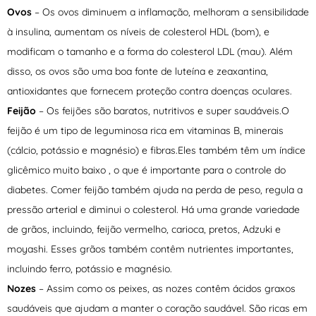
Ovos
– Os ovos diminuem a inflamação, melhoram a sensibilidade
à insulina, aumentam os níveis de colesterol HDL (bom), e
modificam o tamanho e a forma do colesterol LDL (mau). Além
disso, os ovos são uma boa fonte de luteína e zeaxantina,
antioxidantes que fornecem proteção contra doenças oculares.
Feijão
– Os feijões são baratos, nutritivos e super saudáveis.O
feijão é um tipo de leguminosa rica em vitaminas B, minerais
(cálcio, potássio e magnésio) e fibras.Eles também têm um índice
glicêmico muito baixo , o que é importante para o controle do
diabetes. Comer feijão também ajuda na perda de peso, regula a
pressão arterial e diminui o colesterol. Há uma grande variedade
de grãos, incluindo, feijão vermelho, carioca, pretos, Adzuki e
moyashi. Esses grãos também contêm nutrientes importantes,
incluindo ferro, potássio e magnésio.
Nozes
– Assim como os peixes, as nozes contêm ácidos graxos
saudáveis que ajudam a manter o coração saudável. São ricas em