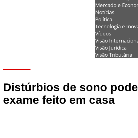
Mercado e Econo
Notícias
Política
Tecnologia e Inov
Vídeos
Visão Internaciona
Visão Jurídica
Visão Tributária
Distúrbios de sono pode
exame feito em casa