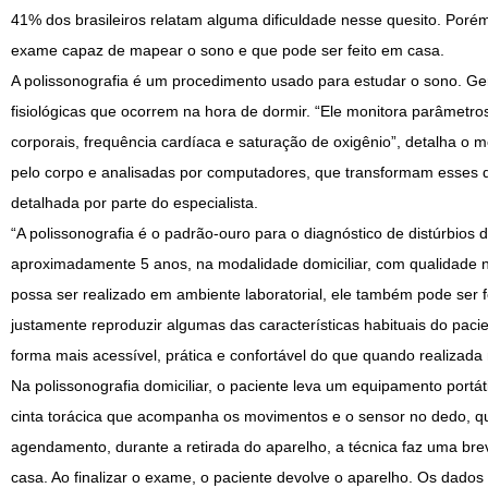
41% dos brasileiros relatam alguma dificuldade nesse quesito. Por
exame capaz de mapear o sono e que pode ser feito em casa.
A polissonografia é um procedimento usado para estudar o sono. Gera
fisiológicas que ocorrem na hora de dormir. “Ele monitora parâmetros
corporais, frequência cardíaca e saturação de oxigênio”, detalha o 
pelo corpo e analisadas por computadores, que transformam esses d
detalhada por parte do especialista.
“A polissonografia é o padrão-ouro para o diagnóstico de distúrbio
aproximadamente 5 anos, na modalidade domiciliar, com qualidade 
possa ser realizado em ambiente laboratorial, ele também pode ser fe
justamente reproduzir algumas das características habituais do paci
forma mais acessível, prática e confortável do que quando realizada n
Na polissonografia domiciliar, o paciente leva um equipamento portát
cinta torácica que acompanha os movimentos e o sensor no dedo, que 
agendamento, durante a retirada do aparelho, a técnica faz uma br
casa. Ao finalizar o exame, o paciente devolve o aparelho. Os dados 