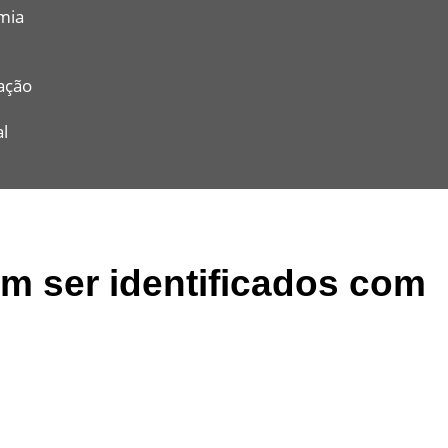
mia
ação
l
m ser identificados com