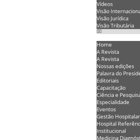
Vídeos
Visão Internaciona
Visão Jurídica
Visão Tributária
Home
A Revista
A Revista
Nossas edições
Palavra do Presid
Editoriais
Capacitação
Ciência e Pesquis
Especialidade
Eventos
Gestão Hospitalar
Hospital Referênc
Institucional
Medicina Diagnóst