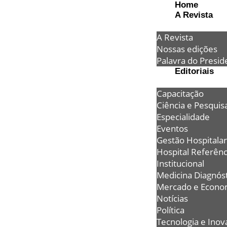
Home
A Revista
A Revista
Nossas edições
Palavra do Presid
Editoriais
Capacitação
Ciência e Pesquis
Especialidade
Eventos
Gestão Hospitalar
Hospital Referênc
Institucional
Medicina Diagnóst
Mercado e Econo
Notícias
Política
Tecnologia e Inov