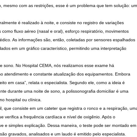
ém, mesmo com as restrições, esse é um problema que tem solução: u
lmente é realizado à noite, e consiste no registro de variações
 como fluxo aéreo (nasal e oral), esforço respiratório, movimentos
médico. As informações são, então, coletadas por sensores espalhados
ados em um gráfico característico, permitindo uma interpretação
s de sono. No Hospital CEMA, nós realizamos esse exame há
no atendimento e constante atualização dos equipamentos. Embora
ito em casa”, relata o especialista. Segundo ele, como a ideia é
ente durante uma noite de sono, a polissonografia domiciliar é uma
o hospital ou clínica.
il, que consiste em um cateter que registra o ronco e a respiração, um
verifica a frequência cardíaca e nível de oxigênio. Após o
eve e simples explicação. Dessa maneira, o teste pode ser montado em
são gravados, analisados e um laudo é emitido pelo especialista.