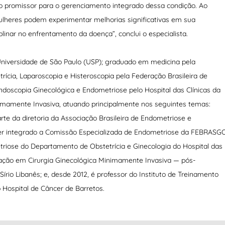
po promissor para o gerenciamento integrado dessa condição. Ao
mulheres podem experimentar melhorias significativas em sua
linar no enfrentamento da doença”, conclui o especialista.
niversidade de São Paulo (USP); graduado em medicina pela
rícia, Laparoscopia e Histeroscopia pela Federação Brasileira de
Endoscopia Ginecológica e Endometriose pelo Hospital das Clínicas da
nimamente Invasiva, atuando principalmente nos seguintes temas:
arte da diretoria da Associação Brasileira de Endometriose e
ter integrado a Comissão Especializada de Endometriose da FEBRASG
triose do Departamento de Obstetrícia e Ginecologia do Hospital das
ização em Cirurgia Ginecológica Minimamente Invasiva — pós-
 Sírio Libanês; e, desde 2012, é professor do Instituto de Treinamento
 Hospital de Câncer de Barretos.