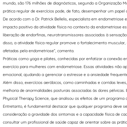
mundo, são 176 milhões de diagnósticos, segundo a Organização Mu
prática regular de exercícios pode, de fato, desempenhar um papel 
De acordo com o Dr. Patrick Bellelis, especialista em endometriose e
impacto positivo da atividade física no contexto da endometriose est
liberação de endorfinas, neurotransmissores associados à sensação
disso, a atividade física regular promove o fortalecimento muscular,
afetadas pela endometriose”, comenta.
Práticas como yoga e pilates, conhecidas por enfatizar a conexão 
exercício para mulheres com endometriose. Essas atividades não ap
emocional, ajudando a gerenciar o estresse e a ansiedade frequen
Além disso, exercícios aeróbicos, como caminhadas e corridas leves
melhoria de anormalidades posturais associadas às dores pélvicas. 
Physical Therapy Science, que analisou os efeitos de um programa d
Entretanto, é fundamental destacar que qualquer programa deve ser
consideração a gravidade dos sintomas e a capacidade física de cad
consultar um profissional de saúde capaz de orientar sobre as prát