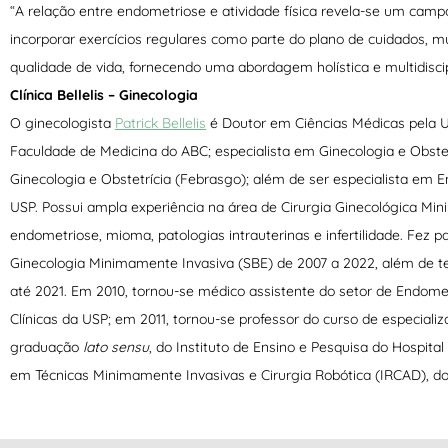
“A relação entre endometriose e atividade física revela-se um cam
incorporar exercícios regulares como parte do plano de cuidados, 
qualidade de vida, fornecendo uma abordagem holística e multidiscip
Clínica Bellelis – Ginecologia
O ginecologista
Patrick Bellelis
é Doutor em Ciências Médicas pela U
Faculdade de Medicina do ABC; especialista em Ginecologia e Obstet
Ginecologia e Obstetrícia (Febrasgo); além de ser especialista em 
USP. Possui ampla experiência na área de Cirurgia Ginecológica Mi
endometriose, mioma, patologias intrauterinas e infertilidade. Fez p
Ginecologia Minimamente Invasiva (SBE) de 2007 a 2022, além de 
até 2021. Em 2010, tornou-se médico assistente do setor de Endome
Clínicas da USP; em 2011, tornou-se professor do curso de especial
graduação
lato sensu
, do Instituto de Ensino e Pesquisa do Hospital
em Técnicas Minimamente Invasivas e Cirurgia Robótica (IRCAD), do