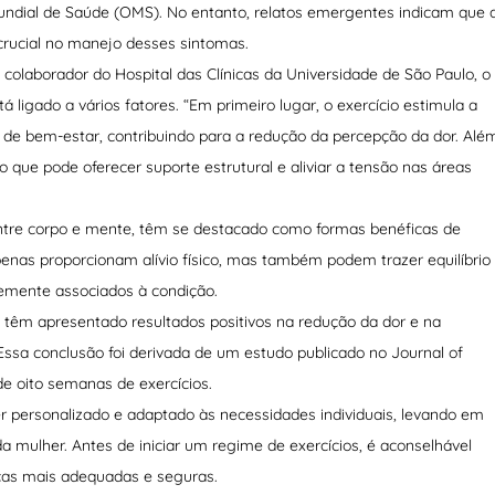
ndial de Saúde (OMS). No entanto, relatos emergentes indicam que 
crucial no manejo desses sintomas.
 colaborador do Hospital das Clínicas da Universidade de São Paulo, o
á ligado a vários fatores. “Em primeiro lugar, o exercício estimula a
 de bem-estar, contribuindo para a redução da percepção da dor. Alé
 o que pode oferecer suporte estrutural e aliviar a tensão nas áreas
entre corpo e mente, têm se destacado como formas benéficas de
enas proporcionam alívio físico, mas também podem trazer equilíbrio
temente associados à condição.
, têm apresentado resultados positivos na redução da dor e na
Essa conclusão foi derivada de um estudo publicado no Journal of
e oito semanas de exercícios.
 personalizado e adaptado às necessidades individuais, levando em
a mulher. Antes de iniciar um regime de exercícios, é aconselhável
icas mais adequadas e seguras.