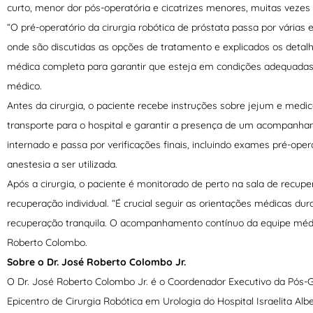
curto, menor dor pós-operatória e cicatrizes menores, muitas vezes 
“O pré-operatório da cirurgia robótica de próstata passa por vária
onde são discutidas as opções de tratamento e explicados os detal
médica completa para garantir que esteja em condições adequadas d
médico.
Antes da cirurgia, o paciente recebe instruções sobre jejum e medi
transporte para o hospital e garantir a presença de um acompanhant
internado e passa por verificações finais, incluindo exames pré-oper
anestesia a ser utilizada.
Após a cirurgia, o paciente é monitorado de perto na sala de recu
recuperação individual. “É crucial seguir as orientações médicas du
recuperação tranquila. O acompanhamento contínuo da equipe médica
Roberto Colombo.
Sobre o Dr. José Roberto Colombo Jr.
O Dr. José Roberto Colombo Jr. é o Coordenador Executivo da Pós-G
Epicentro de Cirurgia Robótica em Urologia do Hospital Israelita Albe