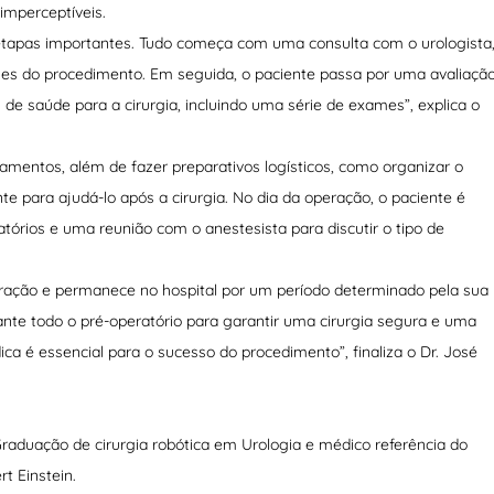
imperceptíveis.
s etapas importantes. Tudo começa com uma consulta com o urologista
hes do procedimento. Em seguida, o paciente passa por uma avaliaçã
e saúde para a cirurgia, incluindo uma série de exames”, explica o
camentos, além de fazer preparativos logísticos, como organizar o
e para ajudá-lo após a cirurgia. No dia da operação, o paciente é
atórios e uma reunião com o anestesista para discutir o tipo de
peração e permanece no hospital por um período determinado pela sua
rante todo o pré-operatório para garantir uma cirurgia segura e uma
 é essencial para o sucesso do procedimento”, finaliza o Dr. José
raduação de cirurgia robótica em Urologia e médico referência do
rt Einstein.