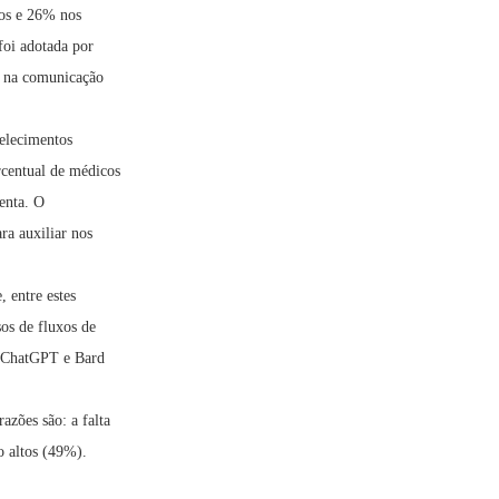
cos e 26% nos
foi adotada por
e na comunicação
elecimentos
centual de médicos
enta. O
ra auxiliar nos
 entre estes
os de fluxos de
o ChatGPT e Bard
azões são: a falta
o altos (49%).