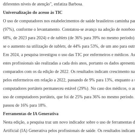
diferentes níveis de atenção”, enfatiza Barbosa.
Universalização do acesso às TIC
O uso de computadores nos estabelecimentos de saúde brasileiros caminha par
(97%), conforme o levantamento. Constatou-se avanço na adoção de
noteboo
68%, de 2023 para 2024) e de
tablets
(de 36% para 39% no mesmo período).
se o aumento na utilização de
tablets
, de 44% para 53%, de um ano para outr
Em 2024, a pesquisa investigou o uso das TIC por enfermeiros e médicos. As
estes profissionais são realizadas a cada dois anos, portanto os dados apresen
comparados com os da edição de 2022. Os resultados indicam crescimento n
pelos enfermeiros em relação a 2022, passando de 9% para 13%, enquanto a u
computadores portáteis permaneceu estável (29%). No caso dos médicos, o a
uso de computadores portáteis, que foi de 25% para 36% no mesmo período.
passou de 16% para 18%.
Ferramentas de IA Generativa
Nesta edição, a pesquisa traz um novo indicador sobre o uso de ferramentas d
Artificial (IA) Generativa pelos profissionais de saúde. Os resultados indic