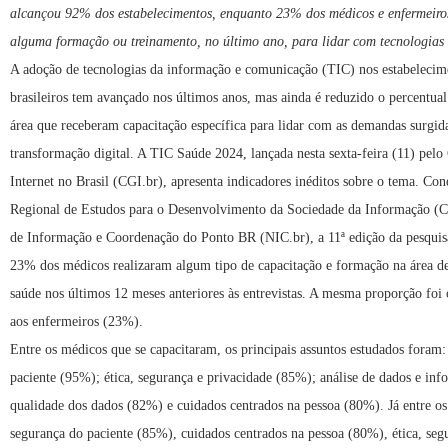
alcançou 92% dos estabelecimentos, enquanto 23% dos médicos e enfermeiro
alguma formação ou treinamento, no último ano, para lidar com tecnologias
A adoção de tecnologias da informação e comunicação (TIC) nos estabelecim
brasileiros tem avançado nos últimos anos, mas ainda é reduzido o percentual 
área que receberam capacitação específica para lidar com as demandas surgid
transformação digital. A TIC Saúde 2024, lançada nesta sexta-feira (11) pel
Internet no Brasil (CGI.br), apresenta indicadores inéditos sobre o tema. Co
Regional de Estudos para o Desenvolvimento da Sociedade da Informação (C
de Informação e Coordenação do Ponto BR (NIC.br), a 11ª edição da pesquis
23% dos médicos realizaram algum tipo de capacitação e formação na área d
saúde nos últimos 12 meses anteriores às entrevistas. A mesma proporção foi
aos enfermeiros (23%).
Entre os médicos que se capacitaram, os principais assuntos estudados foram
paciente (95%); ética, segurança e privacidade (85%); análise de dados e in
qualidade dos dados (82%) e cuidados centrados na pessoa (80%). Já entre os
segurança do paciente (85%), cuidados centrados na pessoa (80%), ética, seg