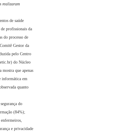
s realizaram
entos de saúde
de profissionais da
as do processo de
o Comitê Gestor da
nduzida pelo Centro
etic.br) do Núcleo
a mostra que apenas
e informática em
 observada quanto
: segurança do
formação (84%);
 enfermeiros,
urança e privacidade