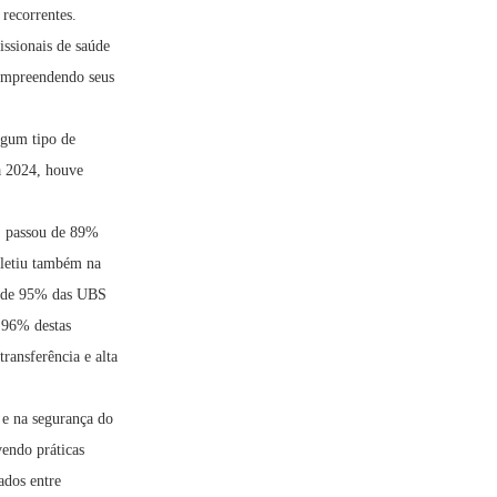
recorrentes.
issionais de saúde
compreendendo seus
lgum tipo de
ra 2024, houve
: passou de 89%
fletiu também na
ca de 95% das UBS
 96% destas
ransferência e alta
 e na segurança do
endo práticas
ados entre