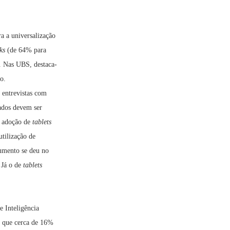
a a universalização
ks
(de 64% para
 Nas UBS, destaca-
o.
 entrevistas com
tados devem ser
a adoção de
tablets
tilização de
umento se deu no
 Já o de
tablets
e Inteligência
am que cerca de 16%