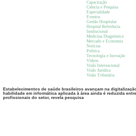
Capacitação
Ciência e Pesquisa
Especialidade
Eventos
Gestão Hospitalar
Hospital Referência
Institucional
Medicina Diagnóstica
Mercado e Economia
Notícias
Política
Tecnologia e Inovação
Vídeos
Visão Internacional
Visão Jurídica
Visão Tributária
Estabelecimentos de saúde brasileiros avançam na digitalizaçã
habilidade em informática aplicada à área ainda é reduzida entr
profissionais do setor, revela pesquisa