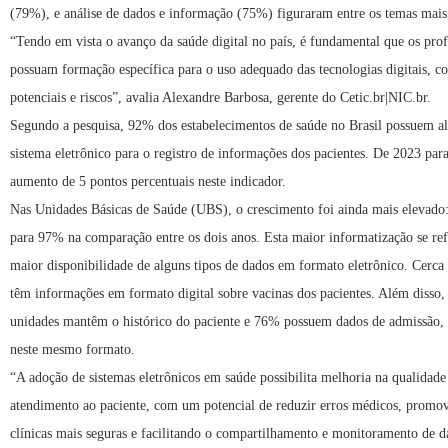
(79%), e análise de dados e informação (75%) figuraram entre os temas mais 
“Tendo em vista o avanço da saúde digital no país, é fundamental que os prof
possuam formação específica para o uso adequado das tecnologias digitais, 
potenciais e riscos”, avalia Alexandre Barbosa, gerente do Cetic.br|NIC.br.
Segundo a pesquisa, 92% dos estabelecimentos de saúde no Brasil possuem a
sistema eletrônico para o registro de informações dos pacientes. De 2023 pa
aumento de 5 pontos percentuais neste indicador.
Nas Unidades Básicas de Saúde (UBS), o crescimento foi ainda mais elevado
para 97% na comparação entre os dois anos. Esta maior informatização se re
maior disponibilidade de alguns tipos de dados em formato eletrônico. Cer
têm informações em formato digital sobre vacinas dos pacientes. Além disso,
unidades mantêm o histórico do paciente e 76% possuem dados de admissão, t
neste mesmo formato.
“A adoção de sistemas eletrônicos em saúde possibilita melhoria na qualidade
atendimento ao paciente, com um potencial de reduzir erros médicos, promov
clínicas mais seguras e facilitando o compartilhamento e monitoramento de d