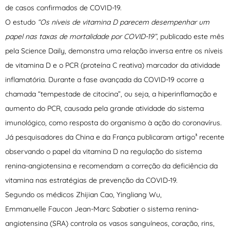
de casos confirmados de COVID-19.
O estudo
“Os níveis de vitamina D parecem desempenhar um
papel nas taxas de mortalidade por COVID-19”
, publicado este mês
pela Science Daily, demonstra uma relação inversa entre os níveis
de vitamina D e o PCR (proteína C reativa) marcador da atividade
inflamatória. Durante a fase avançada da COVID-19 ocorre a
chamada “tempestade de citocina”, ou seja, a hiperinflamação e
aumento do PCR, causada pela grande atividade do sistema
imunológico, como resposta do organismo à ação do coronavírus.
Já pesquisadores da China e da França publicaram artigo³ recente
observando o papel da vitamina D na regulação do sistema
renina-angiotensina e recomendam a correção da deficiência da
vitamina nas estratégias de prevenção da COVID-19.
Segundo os médicos Zhijian Cao, Yingliang Wu,
Emmanuelle Faucon Jean-Marc Sabatier o sistema renina-
angiotensina (SRA) controla os vasos sanguíneos, coração, rins,