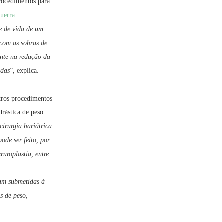
rocedimentos para
uerra
.
e de vida de um
com as sobras de
ente na redução da
idas
”, explica.
tros procedimentos
drástica de peso.
cirurgia bariátrica
ode ser feito, por
uroplastia, entre
am submetidas à
s de peso,