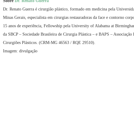
Sobre
Dr
. Renato Guerra
Dr. Renato Guerra é cirurgião plástico, formado em medicina pela Universid
Minas Gerais, especialista em cirurgias restauradoras da face e contorno corp
15 anos de experiência, Fellowship pela University of Alabama at Birmingh
da SBCP – Sociedade Brasileira de Cirurgia Plástica – e BAPS – Associação B
Cirurgiões Plásticos. (CRM-MG 46563 / RQE 29510).
Imagem: divulgação