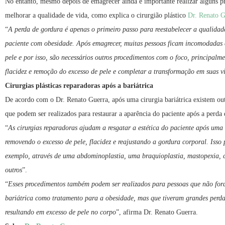
No entanto, mesmo depois de emagrecer ainda é importante realizar alguns p
melhorar a qualidade de vida, como explica o cirurgião plástico
Dr. Renato G
“
A perda de gordura é apenas o primeiro passo para reestabelecer a qualidad
paciente com obesidade. Após emagrecer, muitas pessoas ficam incomodadas 
pele e por isso, são necessários outros procedimentos com o foco, principalm
flacidez e remoção do excesso de pele e completar a transformação em suas v
Cirurgias plásticas reparadoras após a bariátrica
De acordo com o Dr. Renato Guerra, após uma cirurgia bariátrica existem ou
que podem ser realizados para restaurar a aparência do paciente após a perda 
“
As cirurgias reparadoras ajudam a resgatar a estética do paciente após uma 
removendo o excesso de pele, flacidez e reajustando a gordura corporal. Isso p
exemplo, através de uma abdominoplastia, uma braquioplastia, mastopexia, cr
outros
”.
“
Esses procedimentos também podem ser realizados para pessoas que não for
bariátrica como tratamento para a obesidade, mas que tiveram grandes perda
resultando em excesso de pele no corpo
”, afirma Dr. Renato Guerra.