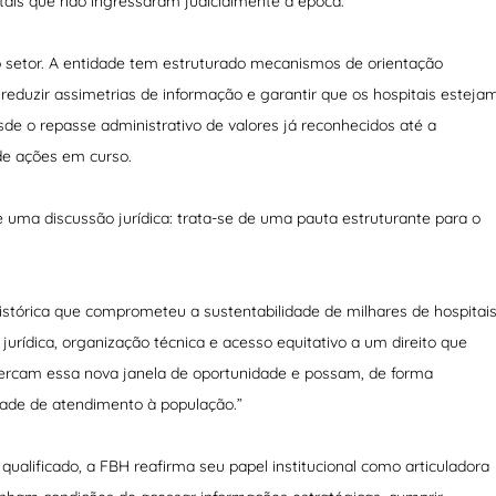
itais que não ingressaram judicialmente à época.
 setor. A entidade tem estruturado mecanismos de orientação
 reduzir assimetrias de informação e garantir que os hospitais esteja
sde o repasse administrativo de valores já reconhecidos até a
de ações em curso.
uma discussão jurídica: trata-se de uma pauta estruturante para o
stórica que comprometeu a sustentabilidade de milhares de hospitai
urídica, organização técnica e acesso equitativo a um direito que
percam essa nova janela de oportunidade e possam, de forma
ade de atendimento à população.”
ualificado, a FBH reafirma seu papel institucional como articuladora