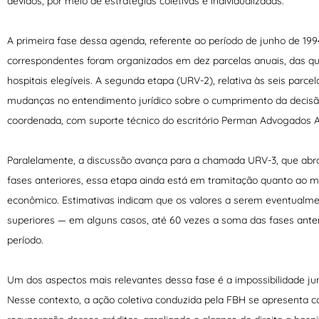
devidos, por meio de estratégias coletivas e individualizadas.
A primeira fase dessa agenda, referente ao período de junho de 199
correspondentes foram organizados em dez parcelas anuais, das qua
hospitais elegíveis. A segunda etapa (URV-2), relativa às seis parc
mudanças no entendimento jurídico sobre o cumprimento da decisão
coordenada, com suporte técnico do escritório Perman Advogados As
Paralelamente, a discussão avança para a chamada URV-3, que abra
fases anteriores, essa etapa ainda está em tramitação quanto ao mé
econômico. Estimativas indicam que os valores a serem eventualm
superiores — em alguns casos, até 60 vezes a soma das fases anteri
período.
Um dos aspectos mais relevantes dessa fase é a impossibilidade jur
Nesse contexto, a ação coletiva conduzida pela FBH se apresenta c