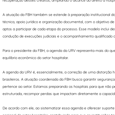
recuperação desses créditos, ampliando o alcance do direito a hosp
A atuação da FBH também se estende à preparação institucional do
técnica, apoio jurídico e organização documental, com o objetivo de
aptos a participar de cada etapa do processo. Esse modelo inclui de
condução de execuções judiciais e o acompanhamento qualificado 
Para o presidente da FBH, a agenda da URV representa mais do que 
equilíbrio econômico do setor hospitalar.
A agenda da URV é, essencialmente, a correção de uma distorção hi
brasileiros. A atuação coordenada da FBH busca garantir segurança j
pertence ao setor. Estamos preparando os hospitais para que não 
estruturada, recompor perdas que impactam diretamente a capacid
De acordo com ele, ao sistematizar essa agenda e oferecer suporte q