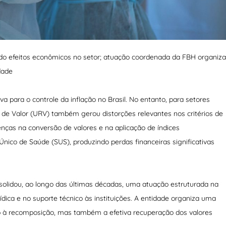
do efeitos econômicos no setor; atuação coordenada da FBH organiza
dade
va para o controle da inflação no Brasil. No entanto, para setores
 de Valor (URV) também gerou distorções relevantes nos critérios de
nças na conversão de valores e na aplicação de índices
co de Saúde (SUS), produzindo perdas financeiras significativas
nsolidou, ao longo das últimas décadas, uma atuação estruturada na
rídica e no suporte técnico às instituições. A entidade organiza uma
o à recomposição, mas também a efetiva recuperação dos valores