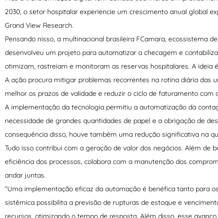
2030, o setor hospitalar experiencie um crescimento anual global ex
Grand View Research.
Pensando nisso, a multinacional brasileira FCamara, ecossistema de 
desenvolveu um projeto para automatizar a checagem e contabiliz
otimizam, rastreiam e monitoram as reservas hospitalares. A ideia é
A ação procura mitigar problemas recorrentes na rotina diária das 
melhor os prazos de validade e reduzir o ciclo de faturamento c
A implementação da tecnologia permitiu a automatização da contag
necessidade de grandes quantidades de papel e a obrigação de des
consequência disso, houve também uma redução significativa na que
Tudo isso contribui com a geração de valor dos negócios. Além de 
eficiência dos processos, colabora com a manutenção dos comprom
andar juntas.
“Uma implementação eficaz da automação é benéfica tanto para os
sistêmica possibilita a previsão de rupturas de estoque e vencimento
recursos, otimizando o tempo de resposta. Além disso, esse avan