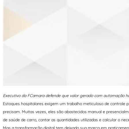
Executivo da FCamara defende que valor gerado com automação hos
Estoques hospitalares exigem um trabalho meticuloso de controle 
precisam. Muitas vezes, eles são abastecidos manual e presencialme
de saúde de carro, contar as quantidades utilizadas e calcular o nece
Mas a transformação digital tem deixado sua marca em praticament