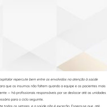
pitalar repercute bem entre os envolvidos na atenção à saúde
para que os insumos não faltem quando a equipe e os pacientes mais
nte — há profissionais responsáveis por se deslocar até as unidades
ssário para o ciclo seguinte.
e todos os setores, e a saúde não é exceção. Espera-se que, até