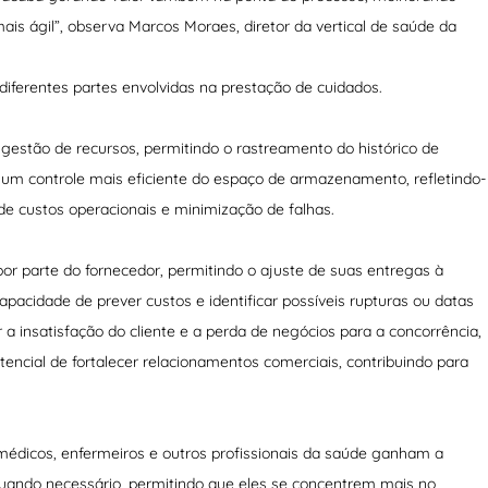
is ágil”, observa Marcos Moraes, diretor da vertical de saúde da
 diferentes partes envolvidas na prestação de cuidados.
gestão de recursos, permitindo o rastreamento do histórico de
 um controle mais eficiente do espaço de armazenamento, refletindo-
de custos operacionais e minimização de falhas.
 parte do fornecedor, permitindo o ajuste de suas entregas à
acidade de prever custos e identificar possíveis rupturas ou datas
a insatisfação do cliente e a perda de negócios para a concorrência,
ncial de fortalecer relacionamentos comerciais, contribuindo para
édicos, enfermeiros e outros profissionais da saúde ganham a
quando necessário, permitindo que eles se concentrem mais no