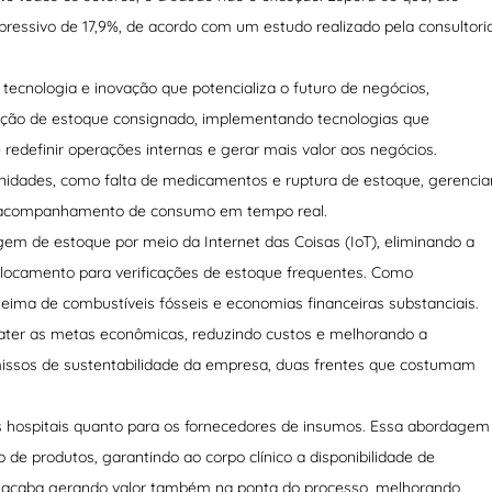
pressivo de 17,9%, de acordo com um estudo realizado pela consultori
tecnologia e inovação que potencializa o futuro de negócios,
ação de estoque consignado, implementando tecnologias que
 redefinir operações internas e gerar mais valor aos negócios.
unidades, como falta de medicamentos e ruptura de estoque, gerencia
om acompanhamento de consumo em tempo real.
em de estoque por meio da Internet das Coisas (IoT), eliminando a
locamento para verificações de estoque frequentes. Como
ima de combustíveis fósseis e economias financeiras substanciais.
bater as metas econômicas, reduzindo custos e melhorando a
issos de sustentabilidade da empresa, duas frentes que costumam
 hospitais quanto para os fornecedores de insumos. Essa abordagem
 de produtos, garantindo ao corpo clínico a disponibilidade de
ço acaba gerando valor também na ponta do processo, melhorando