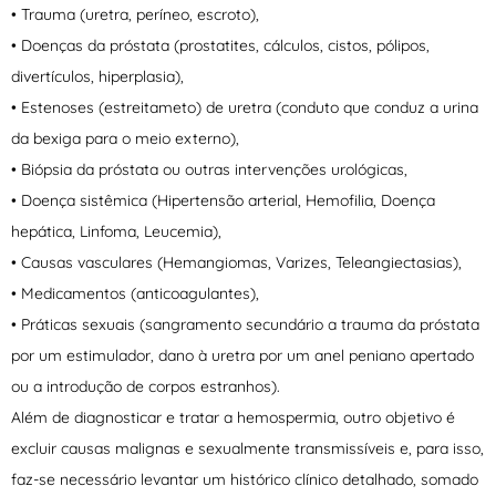
• Trauma (uretra, períneo, escroto),
• Doenças da próstata (prostatites, cálculos, cistos, pólipos,
divertículos, hiperplasia),
• Estenoses (estreitameto) de uretra (conduto que conduz a urina
da bexiga para o meio externo),
• Biópsia da próstata ou outras intervenções urológicas,
• Doença sistêmica (Hipertensão arterial, Hemofilia, Doença
hepática, Linfoma, Leucemia),
• Causas vasculares (Hemangiomas, Varizes, Teleangiectasias),
• Medicamentos (anticoagulantes),
• Práticas sexuais (sangramento secundário a trauma da próstata
por um estimulador, dano à uretra por um anel peniano apertado
ou a introdução de corpos estranhos).
Além de diagnosticar e tratar a hemospermia, outro objetivo é
excluir causas malignas e sexualmente transmissíveis e, para isso,
faz-se necessário levantar um histórico clínico detalhado, somado