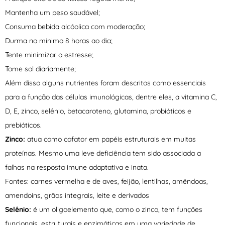
Mantenha um peso saudável;
Consuma bebida alcóolica com moderação;
Durma no mínimo 8 horas ao dia;
Tente minimizar o estresse;
Tome sol diariamente;
Além disso alguns nutrientes foram descritos como essenciais
para a função das células imunológicas, dentre eles, a vitamina C,
D, E, zinco, selênio, betacaroteno, glutamina, probióticos e
prebióticos.
Zinco:
atua como cofator em papéis estruturais em muitas
proteínas. Mesmo uma leve deficiência tem sido associada a
falhas na resposta imune adaptativa e inata.
Fontes: carnes vermelha e de aves, feijão, lentilhas, amêndoas,
amendoins, grãos integrais, leite e derivados
Selênio:
é um oligoelemento que, como o zinco, tem funções
funcionais, estruturais e enzimáticas em uma variedade de