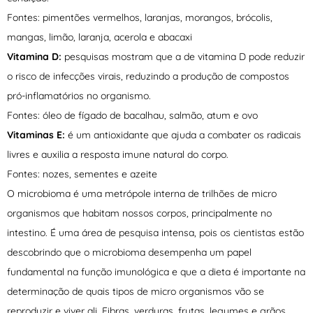
Fontes: pimentões vermelhos, laranjas, morangos, brócolis,
mangas, limão, laranja, acerola e abacaxi
Vitamina D:
pesquisas mostram que a de vitamina D pode reduzir
o risco de infecções virais, reduzindo a produção de compostos
pró-inflamatórios no organismo.
Fontes: óleo de fígado de bacalhau, salmão, atum e ovo
Vitaminas E:
é um antioxidante que ajuda a combater os radicais
livres e auxilia a resposta imune natural do corpo.
Fontes: nozes, sementes e azeite
O microbioma é uma metrópole interna de trilhões de micro
organismos que habitam nossos corpos, principalmente no
intestino. É uma área de pesquisa intensa, pois os cientistas estão
descobrindo que o microbioma desempenha um papel
fundamental na função imunológica e que a dieta é importante na
determinação de quais tipos de micro organismos vão se
reproduzir e viver ali. Fibras, verduras, frutas, legumes e grãos