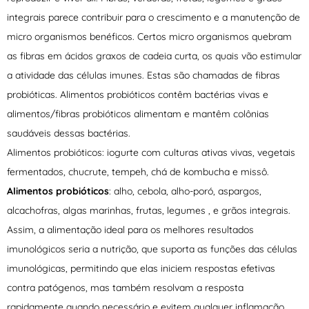
integrais parece contribuir para o crescimento e a manutenção de
micro organismos benéficos. Certos micro organismos quebram
as fibras em ácidos graxos de cadeia curta, os quais vão estimular
a atividade das células imunes. Estas são chamadas de fibras
probióticas. Alimentos probióticos contêm bactérias vivas e
alimentos/fibras probióticos alimentam e mantêm colônias
saudáveis dessas bactérias.
Alimentos probióticos: iogurte com culturas ativas vivas, vegetais
fermentados, chucrute, tempeh, chá de kombucha e missô.
Alimentos probióticos
: alho, cebola, alho-poró, aspargos,
alcachofras, algas marinhas, frutas, legumes , e grãos integrais.
Assim, a alimentação ideal para os melhores resultados
imunológicos seria a nutrição, que suporta as funções das células
imunológicas, permitindo que elas iniciem respostas efetivas
contra patógenos, mas também resolvam a resposta
rapidamente quando necessário e evitem qualquer inflamação