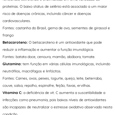
proteínas. O baixo status de selênio está associado a um maior
risco de doenças crônicas, incluindo câncer e doenças
cardiovasculares.
Fontes: castanha do Brasil, gema de ovo, sementes de girassol e
frango
Betacaroteno:
O betacaroteno é um antioxidante que pode
reduzir a inflamação e aumentar a função imunológica.
Fontes: batata doce, cenoura, mamão, abóbora, tomate.
Glutamina:
tem função em várias células imunológicas, incluindo
neutrófilos, macrófagos e linfócitos.
Fontes: Carnes, ovos, peixes, Iogurte, queijo, leite, beterraba,
couve, salsa, repolho, espinafre, feijão, favas, ervilhas.
Vitamina C:
a deficiência de vit. C aumenta a suscetibilidade a
infecções como pneumonia, pois baixos níveis de antioxidantes
são incapazes de neutralizar o estresse oxidativo observado nesta
condição.