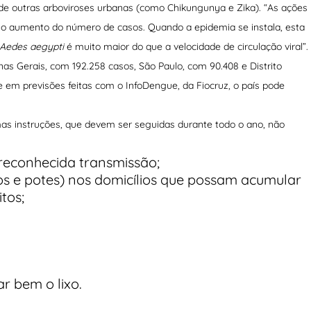
de outras arboviroses urbanas (como Chikungunya e Zika). “As ações
ir o aumento do número de casos. Quando a epidemia se instala, esta
Aedes aegypti
é muito maior do que a velocidade de circulação viral”.
as Gerais, com 192.258 casos, São Paulo, com 90.408 e Distrito
 em previsões feitas com o InfoDengue, da Fiocruz, o país pode
mas instruções, que devem ser seguidas durante todo o ano, não
 reconhecida transmissão;
os e potes) nos domicílios que possam acumular
tos;
r bem o lixo.