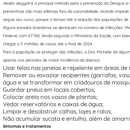
Aedes
aegypti
é o principal método para a prevenção da Dengue e 
preventivas são mais efetivas fora da sazonalidade, visando imped
segue seu curso, porque o tempo até a redução das populações de
Alguns estados brasileiros se destacam no número de infecções: Min
Federal, com 67.768. Ainda segundo o Ministério da Saúde, com base
chegar a 5 milhões de casos até o final de 2024.
Para a população se proteger das infeções, a Dra. Michelle dá algu
apenas nos períodos de maior incidência da doença:
Usar telas nas janelas e repelente em áreas de
Remover ou esvaziar recipientes (garrafas, vas
água e se transformar em criadouros de mosqui
Guardar pneus em locais cobertos;
Colocar areia nos vasos de plantas;
Vedar reservatórios e caixas de água;
Limpar e desobstruir calhas, lajes e ralos;
Não acumular sucata e entulho, além de amarra
Sintomas e tratamentos