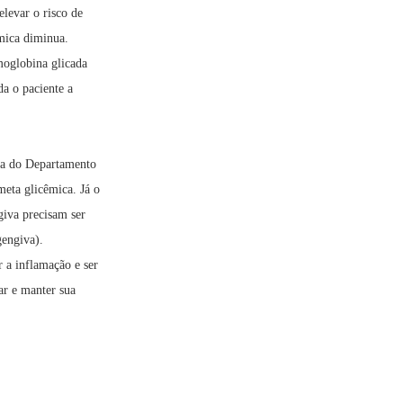
elevar o risco de
êmica diminua.
moglobina glicada
da o paciente a
ra do Departamento
meta glicêmica. Já o
giva precisam ser
gengiva).
r a inflamação e ser
ar e manter sua