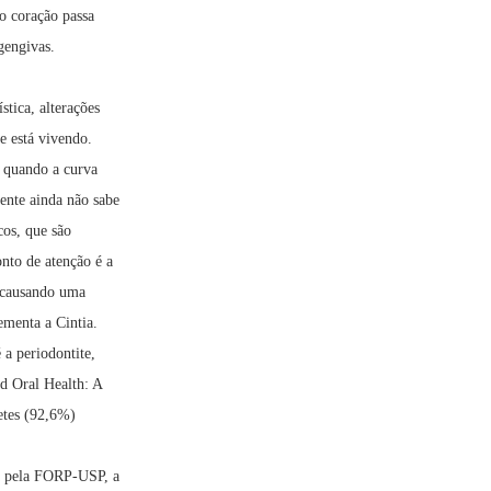
no coração passa
gengivas.
tica, alterações
e está vivendo.
e quando a curva
ente ainda não sabe
cos, que são
nto de atenção é a
, causando uma
ementa a Cintia.
 a periodontite,
d Oral Health: A
etes (92,6%)
ia pela FORP-USP, a