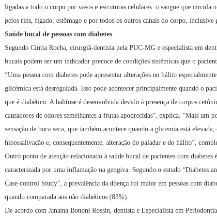
ligadas a todo o corpo por vasos e estruturas celulares: o sangue que circula 
pelos rins, fígado, estômago e por todos os outros canais do corpo, inclusive 
Saúde bucal de
pessoas com diabetes
Segundo Cintia Rocha, cirurgiã-dentista pela PUC-MG e especialista em dentís
bucais podem ser um indicador precoce de condições sistêmicas que o pacient
“Uma pessoa com diabetes pode apresentar alterações no hálito especialment
glicêmica está desregulada. Isso pode acontecer principalmente quando o paci
que é diabético. A halitose é desenvolvida devido à presença de corpos cetôni
causadores de odores semelhantes a frutas apodrecidas”, explica. “Mais um po
sensação de boca seca, que também acontece quando a glicemia está elevada
hipossalivação e, consequentemente, alteração do paladar e do hálito”, compl
Outro ponto de atenção relacionado à saúde bucal de pacientes com diabetes é
caracterizada por uma inflamação na gengiva. Segundo o estudo “Diabetes an
Case-control Study”, a prevalência da doença foi maior em pessoas com diab
quando comparada aos não diabéticos (83%).
De acordo com Janaína Bononi Rossin, dentista e Especialista em Periodont