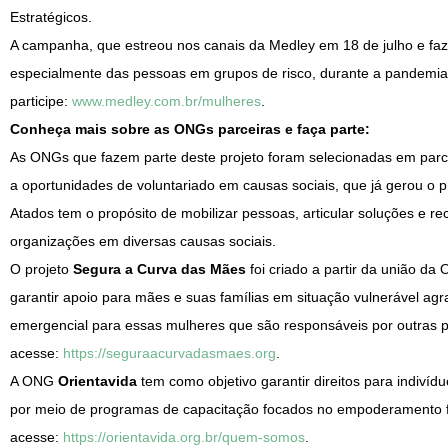
Estratégicos.
A campanha, que estreou nos canais da Medley em 18 de julho e faz
especialmente das pessoas em grupos de risco, durante a pandemia
participe:
www.medley.com.br/mulheres
.
Conheça mais sobre as ONGs parceiras e faça parte:
As ONGs que fazem parte deste projeto foram selecionadas em par
a oportunidades de voluntariado em causas sociais, que já gerou o p
Atados tem o propósito de mobilizar pessoas, articular soluções e r
organizações em diversas causas sociais.
O projeto
Segura a Curva das Mães
foi criado a partir da união da
garantir apoio para mães e suas famílias em situação vulnerável agra
emergencial para essas mulheres que são responsáveis por outras 
acesse:
https://seguraacurvadasmaes.org
.
A ONG
Orientavida
tem como objetivo garantir direitos para indivíd
por meio de programas de capacitação focados no empoderamento fe
acesse:
https://orientavida.org.br/quem-somos
.