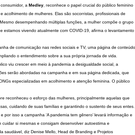
 consumidor, a
Medley
, reconhece o papel crucial do público feminino
acolhimento de mulheres. Elas são socorristas, profissionais de
a. Mesmo desempenhando múltiplas funções, a mulher compõe o grupo
que estamos vivendo atualmente com COVID-19, afirma o levantamento
ampanha de comunicação nas redes sociais e TV, uma página de conteúd
pliando o entendimento sobre a sua própria jornada de vida.
lico viu crescer em meio à pandemia a desigualdade social, a
estões serão abordadas na campanha e em sua página dedicada, que
NGs especializadas em acolhimento e atenção feminina. O público
re reconheceu o esforço das mulheres, principalmente aquelas que
sas, cuidando de suas famílias e garantindo o sustento de seus entes.
 e por isso a campanha ‘A pandemia tem gênero’ levará informação e
sam cuidar si mesmas e consigam desenvolver autoestima e
saudável, diz Denise Mello, Head de Branding e Projetos