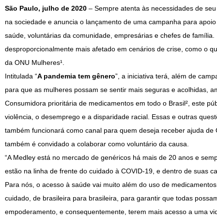
São Paulo, julho de 2020
– Sempre atenta às necessidades de seu
na sociedade e anuncia o lançamento de uma campanha para apoio e 
saúde, voluntárias da comunidade, empresárias e chefes de famíli
desproporcionalmente mais afetado em cenários de crise, como o 
da ONU Mulheres¹.
Intitulada “
A pandemia tem gênero
”, a iniciativa terá, além de c
para que as mulheres possam se sentir mais seguras e acolhidas, am
Consumidora prioritária de medicamentos em todo o Brasil², este púb
violência, o desemprego e a disparidade racial. Essas e outras qu
também funcionará como canal para quem deseja receber ajuda de O
também é convidado a colaborar como voluntário da causa.
“A Medley está no mercado de genéricos há mais de 20 anos e semp
estão na linha de frente do cuidado à COVID-19, e dentro de suas ca
Para nós, o acesso à saúde vai muito além do uso de medicamentos
cuidado, de brasileira para brasileira, para garantir que todas pos
empoderamento, e consequentemente, terem mais acesso a uma vida 