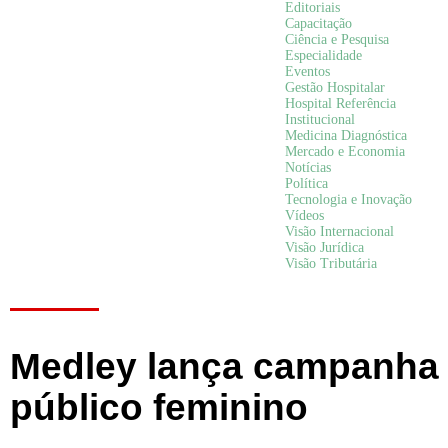
Editoriais
Capacitação
Ciência e Pesquisa
Especialidade
Eventos
Gestão Hospitalar
Hospital Referência
Institucional
Medicina Diagnóstica
Mercado e Economia
Notícias
Política
Tecnologia e Inovação
Vídeos
Visão Internacional
Visão Jurídica
Visão Tributária
Medley lança campanha i
público feminino