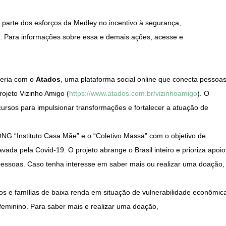
 parte dos esforços da Medley no incentivo à segurança,
. Para informações sobre essa e demais ações, acesse e
ceria com o
Atados
, uma plataforma social online que conecta pessoa
rojeto Vizinho Amigo (
https://www.atados.com.br/vizinhoamigo
). O
ecursos para impulsionar transformações e fortalecer a atuação de
 ONG “Instituto Casa Mãe” e o “Coletivo Massa” com o objetivo de
vada pela Covid-19. O projeto abrange o Brasil inteiro e prioriza apoio
pessoas. Caso tenha interesse em saber mais ou realizar uma doação,
uos e famílias de baixa renda em situação de vulnerabilidade econômic
minino. Para saber mais e realizar uma doação,