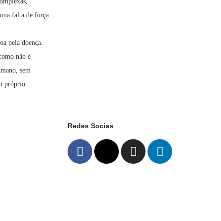
complexas,
uma falta de força
oa pela doença.
 como não é
humano, sem
u próprio
Redes Socias