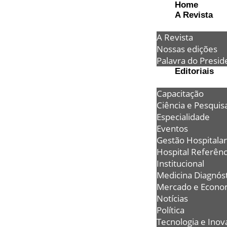
Home
A Revista
A Revista
Nossas edições
Palavra do Presid
Editoriais
Capacitação
Ciência e Pesquis
Especialidade
Eventos
Gestão Hospitalar
Hospital Referênc
Institucional
Medicina Diagnóst
Mercado e Econo
Notícias
Política
Tecnologia e Inov