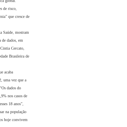
ica global.
s de risco,
mia” que cresce de
 da Saúde, mostram
ta de dados, em
Cintia Cercato,
dade Brasileira de
que acaba
2, uma vez que a
 “Os dados do
,9% nos casos de
esses 18 anos”,
sar na população
tos hoje convivem