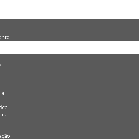
ente
a
ia
ica
mia
ação