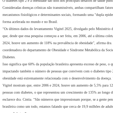
O diabetes tipo 2 e a obesidade são dois dos principais desafios de saúde públ
Consideradas doenças crônicas não transmissíveis, ambas compartilham fatore
mecanismos fisiológicos e determinantes sociais, formando uma “dupla epide
forma acelerada no mundo e no Brasil.
“Os últimos dados do levantamento Vigitel 2025, divulgado pelo Ministério
que, desde que essa pesquisa começou a ser feita, em 2006, até a última cole
2024, houve um aumento de 118% na prevalência de obesidade”, afirma dra. 
coordenadora do departamento de Obesidade e Síndrome Metabólica da Socie
Diabetes.
Isso significa que 60% da população brasileira apresenta excesso de peso, o 
impactando também o número de pessoas que convivem com o diabetes tipo 
obesidade está extremamente relacionada com o desenvolvimento da doença.
Vigitel mostram que, entre 2006 e 2024, houve um aumento de 5,5% para 12
pessoas com diabetes, o que representou um crescimento de 135% ao longo d
esclarece dra. Cintia. “São números que impressionam porque, se a gente pen
brasileira como um todo, estamos falando que cerca de 19,9 milhões de adul