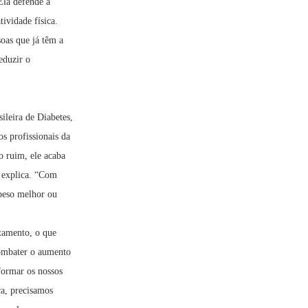
Ela defende a
ividade física.
oas que já têm a
eduzir o
ileira de Diabetes,
s profissionais da
o ruim, ele acaba
, explica. “Com
 peso melhor ou
atamento, o que
combater o aumento
sformar os nossos
ca, precisamos