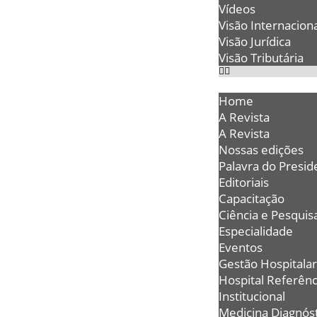
Vídeos
Visão Internaciona
Visão Jurídica
Visão Tributária
Home
A Revista
A Revista
Nossas edições
Palavra do Presid
Editoriais
Capacitação
Ciência e Pesquis
Especialidade
Eventos
Gestão Hospitalar
Hospital Referênc
Institucional
Medicina Diagnóst