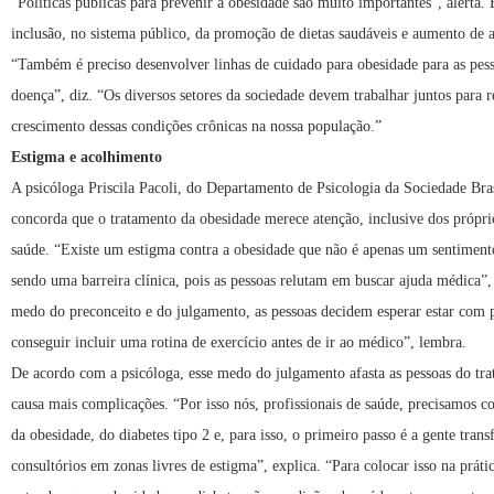
“Políticas públicas para prevenir a obesidade são muito importantes”, alerta. 
inclusão, no sistema público, da promoção de dietas saudáveis e aumento de at
“Também é preciso desenvolver linhas de cuidado para obesidade para as pess
doença”, diz. “Os diversos setores da sociedade devem trabalhar juntos para r
crescimento dessas condições crônicas na nossa população.”
Estigma e acolhimento
A psicóloga Priscila Pacoli, do Departamento de Psicologia da Sociedade Bras
concorda que o tratamento da obesidade merece atenção, inclusive dos próprio
saúde. “Existe um estigma contra a obesidade que não é apenas um sentiment
sendo uma barreira clínica, pois as pessoas relutam em buscar ajuda médica”
medo do preconceito e do julgamento, as pessoas decidem esperar estar com
conseguir incluir uma rotina de exercício antes de ir ao médico”, lembra.
De acordo com a psicóloga, esse medo do julgamento afasta as pessoas do tr
causa mais complicações. “Por isso nós, profissionais de saúde, precisamos 
da obesidade, do diabetes tipo 2 e, para isso, o primeiro passo é a gente tran
consultórios em zonas livres de estigma”, explica. “Para colocar isso na práti