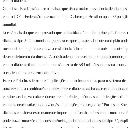
com o diabetes.”
Com isso, Brasil está entre os países que têm a maior prevalência de diabetes
com o IDF – Federação Internacional de Diabetes, o Brasil ocupa a 6ª posiçã
mundial.
Já está mais do que comprovado que a obesidade é um dos principais fatores d
diabetes tipo 2. O acúmulo de gordura corporal, especialmente na região abdo
metabolismo da glicose e leva à resistência à insulina — mecanismo central p
desenvolvimento da doença. A obesidade vem crescendo em todo o mundo, e
com o diabetes tipo 2: atualmente são cerca de 589 milhões de pessoas com 
o equivalente a uma em cada nove.
Esse cenário brasileiro traz implicações muito importantes para o sistema de s
uma vez que a combinação de obesidade e diabetes acaba acarretando um aum
cardiovascular, vascular e doença renal crônica, além das complicações crônic
como as neuropatias, que levam às amputações, e a cegueira. “Por isso a Soci
diabetes considera extremamente importante discutir a obesidade como uma 
pode trazer uma série de consequências, incluindo o diabetes do tipo 2”, expli