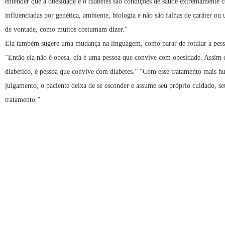
entender que a obesidade e o diabetes são condições de saúde extremamente 
influenciadas por genética, ambiente, biologia e não são falhas de caráter ou 
de vontade, como muitos costumam dizer.”
Ela também sugere uma mudança na linguagem, como parar de rotular a pess
“Então ela não é obesa, ela é uma pessoa que convive com obesidade. Assim
diabético, é pessoa que convive com diabetes.” “Com esse tratamento mais 
julgamento, o paciente deixa de se esconder e assume seu próprio cuidado, se
tratamento.”