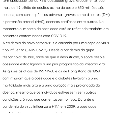
têm obesidade, sendo 7,6% obesidade grave. Globalmente, são
mais de 1,9 bilhão de adultos acima do peso e 650 milhões são
obesos, com consequências adversas graves como diabetes (DM),
hipertensão arterial (HAS), doenças cardíacas entre outras. No
momento o impacto da obesidade está se refletindo também em
pacientes contaminados com COVID-19.
A epidemia do novo coronavírus é causada por uma cepa do vírus
tipo influenza (SARS-CoV-2). Desde a pandemia da gripe
“espanhola” de 1918, sabe-se que a desnutrição, o sobre peso e
obesidade estão ligadas a um pior prognóstico da infecção viral.
As gripes asiáticas de 1957-1960 e as de Hong Kong de 1968
confirmaram que a obesidade e o diabetes levavam a uma
mortalidade mais alta e a uma duração mais prolongada da
doença, mesmo que os indivíduos estivessem sem outras
condições crônicas que aumentassem o risco. Durante a
pandemia do vírus influenza a H1N1 em 2009, a obesidade