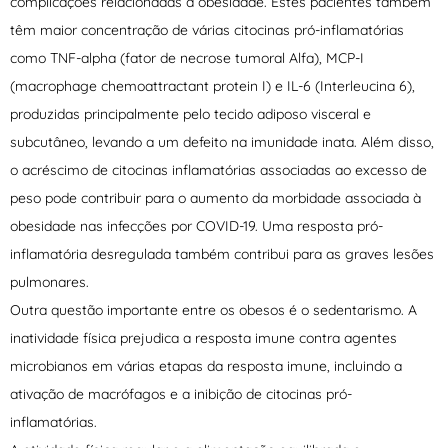
complicações relacionadas à obesidade. Estes pacientes também
têm maior concentração de várias citocinas pró-inflamatórias
como TNF-alpha (fator de necrose tumoral Alfa), MCP-I
(macrophage chemoattractant protein I) e IL-6 (Interleucina 6),
produzidas principalmente pelo tecido adiposo visceral e
subcutâneo, levando a um defeito na imunidade inata. Além disso,
o acréscimo de citocinas inflamatórias associadas ao excesso de
peso pode contribuir para o aumento da morbidade associada à
obesidade nas infecções por COVID-19. Uma resposta pró-
inflamatória desregulada também contribui para as graves lesões
pulmonares.
Outra questão importante entre os obesos é o sedentarismo. A
inatividade física prejudica a resposta imune contra agentes
microbianos em várias etapas da resposta imune, incluindo a
ativação de macrófagos e a inibição de citocinas pró-
inflamatórias.