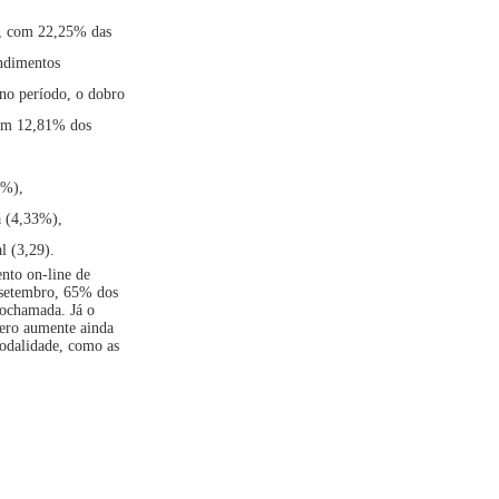
ia, com 22,25% das
endimentos
 no período, o dobro
 com 12,81% dos
5%),
a (4,33%),
l (3,29).
nto on-line de
m setembro, 65% dos
eochamada. Já o
mero aumente ainda
modalidade, como as