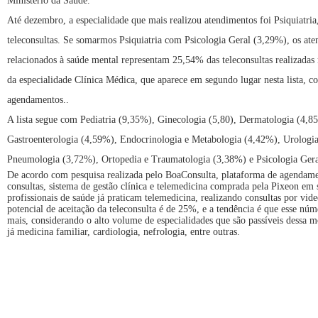
Ministério da Saúde.
Até dezembro, a especialidade que mais realizou atendimentos foi Psiquiatr
teleconsultas. Se somarmos Psiquiatria com Psicologia Geral (3,29%), os at
relacionados à saúde mental representam 25,54% das teleconsultas realizadas
da especialidade Clínica Médica, que aparece em segundo lugar nesta lista,
agendamentos..
A lista segue com Pediatria (9,35%), Ginecologia (5,80), Dermatologia (4,8
Gastroenterologia (4,59%), Endocrinologia e Metabologia (4,42%), Urologi
Pneumologia (3,72%), Ortopedia e Traumatologia (3,38%) e Psicologia Gera
De acordo com pesquisa realizada pelo BoaConsulta, plataforma de agendame
consultas, sistema de gestão clínica e telemedicina comprada pela Pixeon e
profissionais de saúde já praticam telemedicina, realizando consultas por vid
potencial de aceitação da teleconsulta é de 25%, e a tendência é que esse nú
mais, considerando o alto volume de especialidades que são passíveis dessa 
já medicina familiar, cardiologia, nefrologia, entre outras.