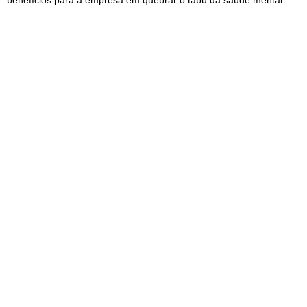
benefícios para a empresa em quebrar o tabu da saúde mental”.