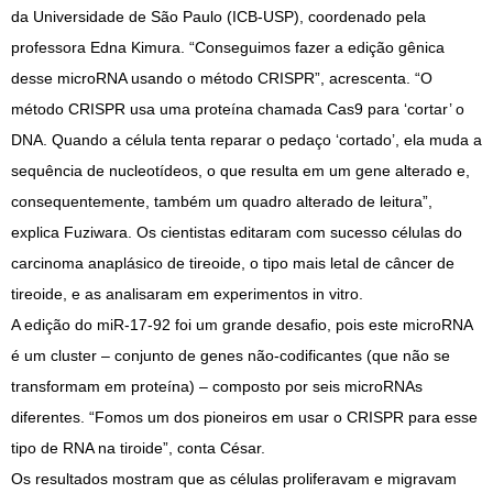
da Universidade de São Paulo (ICB-USP), coordenado pela
professora Edna Kimura. “Conseguimos fazer a edição gênica
desse microRNA usando o método CRISPR”, acrescenta. “O
método CRISPR usa uma proteína chamada Cas9 para ‘cortar’ o
DNA. Quando a célula tenta reparar o pedaço ‘cortado’, ela muda a
sequência de nucleotídeos, o que resulta em um gene alterado e,
consequentemente, também um quadro alterado de leitura”,
explica Fuziwara. Os cientistas editaram com sucesso células do
carcinoma anaplásico de tireoide, o tipo mais letal de câncer de
tireoide, e as analisaram em experimentos in vitro.
A edição do miR-17-92 foi um grande desafio, pois este microRNA
é um cluster – conjunto de genes não-codificantes (que não se
transformam em proteína) – composto por seis microRNAs
diferentes. “Fomos um dos pioneiros em usar o CRISPR para esse
tipo de RNA na tiroide”, conta César.
Os resultados mostram que as células proliferavam e migravam