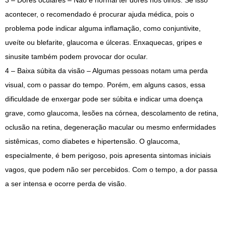
3 – Dores oculares – Não é normal ter dores nos olhos. Se isso
acontecer, o recomendado é procurar ajuda médica, pois o
problema pode indicar alguma inflamação, como conjuntivite,
uveíte ou blefarite, glaucoma e úlceras. Enxaquecas, gripes e
sinusite também podem provocar dor ocular.
4 – Baixa súbita da visão – Algumas pessoas notam uma perda
visual, com o passar do tempo. Porém, em alguns casos, essa
dificuldade de enxergar pode ser súbita e indicar uma doença
grave, como glaucoma, lesões na córnea, descolamento de retina,
oclusão na retina, degeneração macular ou mesmo enfermidades
sistêmicas, como diabetes e hipertensão. O glaucoma,
especialmente, é bem perigoso, pois apresenta sintomas iniciais
vagos, que podem não ser percebidos. Com o tempo, a dor passa
a ser intensa e ocorre perda de visão.