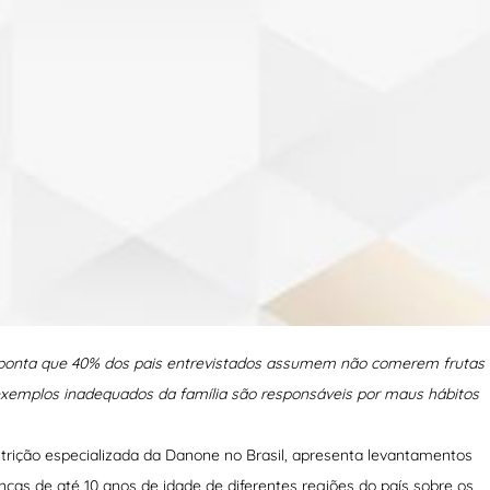
 aponta que 40% dos pais entrevistados assumem não comerem frutas
xemplos inadequados da família são responsáveis por maus hábitos
trição especializada da Danone no Brasil, apresenta levantamentos
ças de até 10 anos de idade de diferentes regiões do país sobre os