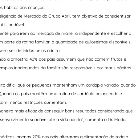
s hábitos das crianças.
igência de Mercado do Grupo Abril, tem objetivo de conscientizar
til saudável.
iente para irem ao mercado de maneira independente e escolher o
 parte da rotina familiar, a quantidade de guloseimas disponíveis,
vem ser definidos pelos adultos.
undo a amostra, 40% dos pais assumem que não comem frutas e
emplos inadequados da família são responsáveis por maus hábitos
ito difícil que os pequenos mantenham um cardápio variado, quando
. Quando os pais mantêm uma rotina de cardápio balanceado e
e com menos restrições aumentam.
 maneira mais eficaz de conseguir bons resultados considerando que
envolvimento saudável até a vida adulta”, comenta o Dr. Matias
dicas, apenas 20% dos pais alteraram a alimentação de toda a