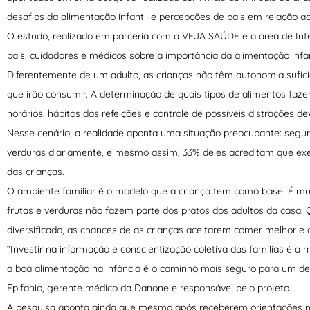
desafios da alimentação infantil e percepções de pais em relação ao
O estudo, realizado em parceria com a VEJA SAÚDE e a área de Intel
pais, cuidadores e médicos sobre a importância da alimentação infan
Diferentemente de um adulto, as crianças não têm autonomia sufic
que irão consumir. A determinação de quais tipos de alimentos fazem
horários, hábitos das refeições e controle de possíveis distrações de
Nesse cenário, a realidade aponta uma situação preocupante: seg
verduras diariamente, e mesmo assim, 33% deles acreditam que ex
das crianças.
O ambiente familiar é o modelo que a criança tem como base. É mu
frutas e verduras não fazem parte dos pratos dos adultos da casa
diversificado, as chances de as crianças aceitarem comer melhor 
“Investir na informação e conscientização coletiva das famílias é a
a boa alimentação na infância é o caminho mais seguro para um des
Epifanio, gerente médico da Danone e responsável pelo projeto.
A pesquisa aponta ainda que mesmo após receberem orientações mé