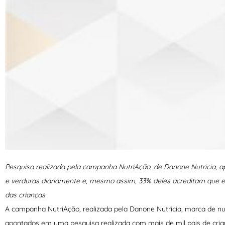
Pesquisa realizada pela campanha NutriAção, de Danone Nutricia,
e verduras diariamente e, mesmo assim, 33% deles acreditam que e
das crianças
A campanha NutriAção, realizada pela Danone Nutricia, marca de nu
apontados em uma pesquisa realizada com mais de mil pais de crian