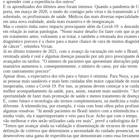
e aprender com a experiência dos outros”.
E os aprendizados dos últimos anos foram intensos. Quando a pandemia de C
porta, em março de 2020, o medo do contágio pelo vírus e da transmissão a 
sobretudo, os profissionais de saúde. Médicos das mais diversas especialidade
em uma nova realidade, ainda mais exaustiva e de inseguranças.
Mas o cenário tinha outro impacto preocupante além da Covid-19: o descuido
em relação às outras patologias. “Nosso maior desafio foi fazer com que as p
em tratamento antes, voltassem a se tratar, e também a retomada dos exames 
diagnóstico precoce é a chave para a maior chance de cura de muitos diagnóst
de câncer”, relembra Vivian.
Já no último trimestre de 2021, com o avanço da vacinação em todo o Brasil,
retomada ainda é real e algumas doenças passarão por um pico preocupante d
avançados ou tardios. “O número de pacientes que apresentam alterações palp
mamários aumentou e, consequentemente, o número de casos, por não terem s
com rastreamento precoce”.
Apesar disso, a expectativa dos três para o futuro é otimista. Para Noya, a 
as pessoas mais saudáveis e mais bem cuidadas têm maior capacidade de resist
inesperadas, como a Covid-19. Por isso, as pessoas devem começar a se cuida
melhor acompanhamento da saúde, para, assim, estarem mais saudáveis. “Ac
oportunidade de fazer mais promoção de saúde e menos tratamento de doenças
E, como futuro e tecnologia são termos complementares, na medicina a realid
diferente. A telemedicina, por exemplo, é vista com bons olhos pelos profis
algumas ressalvas. “Já atendi pacientes no Brasil inteiro com a telemedicina e
minha visão, ela é superimportante e veio para ficar. Acho que com o tempo,
vão melhorar e eles serão utilizados cada vez mais”, prevê a radiologista da F
“Temos que avançar ainda na validação e disseminação de recursos de exame 
definição de critérios que determinem a necessidade do cuidado presencial, m
desenvolveu uma gama de experiências que demonstram como essa ferrament