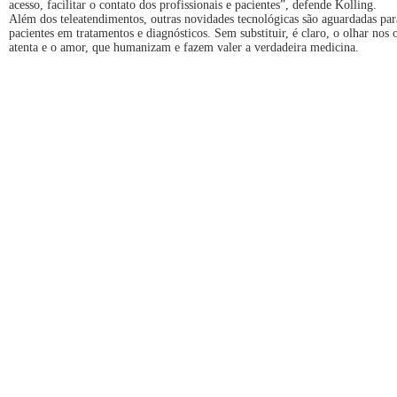
acesso, facilitar o contato dos profissionais e pacientes”, defende Kolling.
Além dos teleatendimentos, outras novidades tecnológicas são aguardadas par
pacientes em tratamentos e diagnósticos. Sem substituir, é claro, o olhar nos o
atenta e o amor, que humanizam e fazem valer a verdadeira medicina.