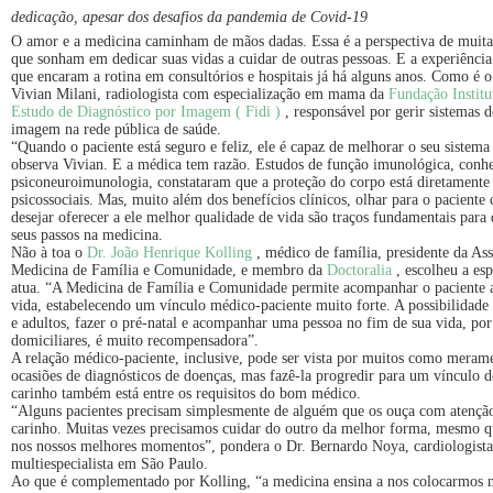
dedicação, apesar dos desafios da pandemia de Covid-19
O amor e a medicina caminham de mãos dadas. Essa é a perspectiva de muitas
que sonham em dedicar suas vidas a cuidar de outras pessoas. E a experiência
que encaram a rotina em consultórios e hospitais já há alguns anos. Como é o
Vivian Milani, radiologista com especialização em mama da
Fundação Institu
Estudo de Diagnóstico por Imagem ( Fidi )
, responsável por gerir sistemas 
imagem na rede pública de saúde.
“Quando o paciente está seguro e feliz, ele é capaz de melhorar o seu sistem
observa Vivian. E a médica tem razão. Estudos de função imunológica, conh
psiconeuroimunologia, constataram que a proteção do corpo está diretamente 
psicossociais. Mas, muito além dos benefícios clínicos, olhar para o paciente
desejar oferecer a ele melhor qualidade de vida são traços fundamentais para
seus passos na medicina.
Não à toa o
Dr. João Henrique Kolling
, médico de família, presidente da A
Medicina de Família e Comunidade, e membro da
Doctoralia
, escolheu a es
atua. “A Medicina de Família e Comunidade permite acompanhar o paciente 
vida, estabelecendo um vínculo médico-paciente muito forte. A possibilidade 
e adultos, fazer o pré-natal e acompanhar uma pessoa no fim de sua vida, por
domiciliares, é muito recompensadora”.
A relação médico-paciente, inclusive, pode ser vista por muitos como meram
ocasiões de diagnósticos de doenças, mas fazê-la progredir para um vínculo d
carinho também está entre os requisitos do bom médico.
“Alguns pacientes precisam simplesmente de alguém que os ouça com atenção
carinho. Muitas vezes precisamos cuidar do outro da melhor forma, mesmo 
nos nossos melhores momentos”, pondera o Dr. Bernardo Noya, cardiologist
multiespecialista em São Paulo.
Ao que é complementado por Kolling, “a medicina ensina a nos colocarmos n