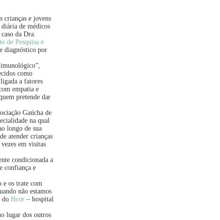
 crianças e jovens
 diária de médicos
 caso da Dra.
to de Pesquisa e
de diagnóstico por
a imunológico”,
ecidos como
ligada a fatores
 com empatia e
 quem pretende dar
ssociação Gaúcha de
pecialidade na qual
ao longo de sua
de atender crianças
 vezes em visitas
ente condicionada a
e confiança e
 e os trate com
quando não estamos
a do
Hcor
– hospital
o lugar dos outros