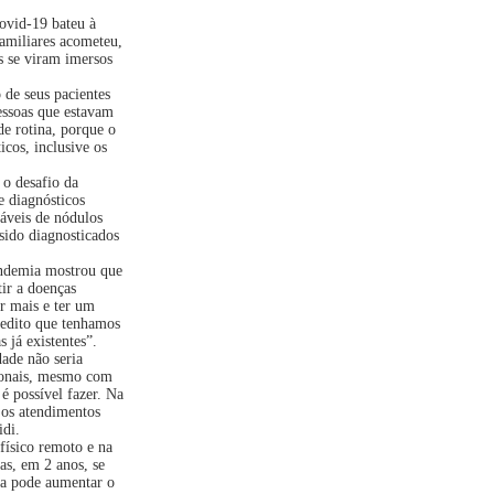
ovid-19 bateu à
familiares acometeu,
s se viram imersos
 de seus pacientes
essoas que estavam
de rotina, porque o
icos, inclusive os
 o desafio da
e diagnósticos
áveis de nódulos
ido diagnosticados
pandemia mostrou que
ir a doenças
r mais e ter um
redito que tenhamos
 já existentes”.
ade não seria
sionais, mesmo com
 é possível fazer. Na
 os atendimentos
idi.
físico remoto e na
as, em 2 anos, se
a pode aumentar o